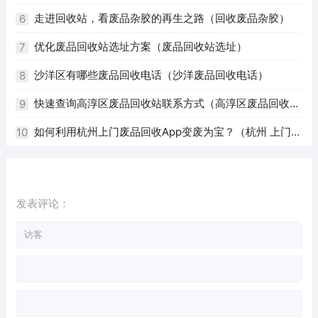
州废品回收电话号码）
走进回收站，看废品杂胶的再生之路（回收废品杂胶）
6
优化废品回收站选址方案（废品回收站选址）
7
沙洋区有哪些废品回收电话（沙洋废品回收电话）
8
快速查询高淳区废品回收站联系方式（高淳区废品回收站
9
电话）
如何利用杭州上门废品回收App变废为宝？（杭州 上门回
10
收废品app）
发表评论：