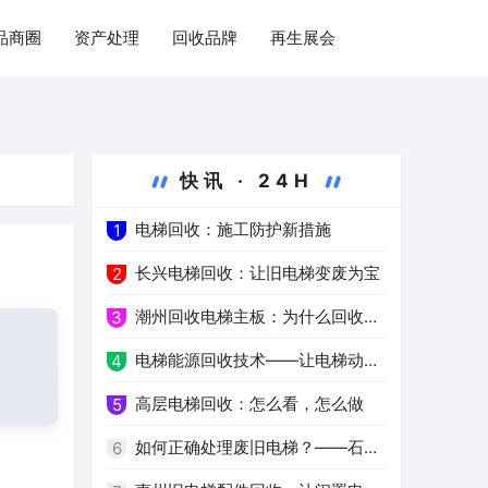
品商圈
资产处理
回收品牌
再生展会
快讯 · 24H
电梯回收：施工防护新措施
1
长兴电梯回收：让旧电梯变废为宝
2
潮州回收电梯主板：为什么回收电
3
脑主板这么重要？
电梯能源回收技术——让电梯动力
4
更绿色
高层电梯回收：怎么看，怎么做
5
如何正确处理废旧电梯？——石家
6