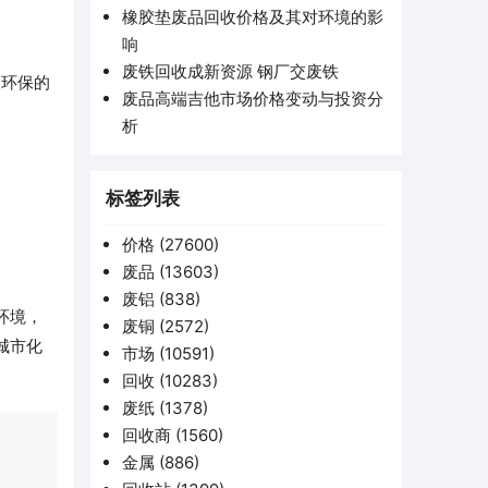
橡胶垫废品回收价格及其对环境的影
响
废铁回收成新资源 钢厂交废铁
利环保的
废品高端吉他市场价格变动与投资分
析
标签列表
价格
(27600)
废品
(13603)
废铝
(838)
环境，
废铜
(2572)
城市化
市场
(10591)
回收
(10283)
废纸
(1378)
回收商
(1560)
金属
(886)