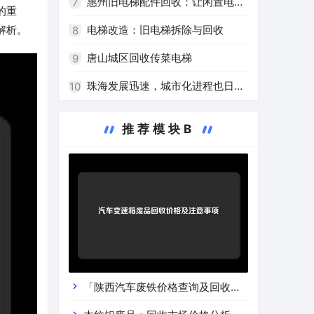
庄安庆电梯回收行业解析
惠州旧电梯配件回收：让闲置电梯
7
的重
配件再次发挥作用！
电梯改造：旧电梯拆除与回收
解析。
8
唐山城区回收传菜电梯
9
珠海发展迅速，城市化进程也日益
10
加快，因此建筑物高度逐年增加，电梯
推荐模块B
也成为安全、便利、快捷的必需品。旧
电梯的淘汰换新已经成为不可避免的趋
势。随着环保意识的逐渐加强，二手电
梯回收也逐渐受到人们的关注。作为一
个网站编辑员，我根据您提供的关键
词，为您撰写一篇关于珠海二手电梯回
「陕西汽车废铁价格查询及回收渠
收的文章。