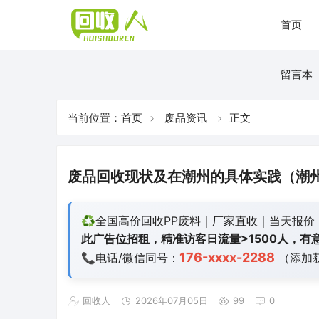
首页
留言本
当前位置：
首页
废品资讯
正文
废品回收现状及在潮州的具体实践（潮
♻️全国高价回收PP废料｜厂家直收｜当天报价
此广告位招租，精准访客日流量>1500人，有意
176-xxxx-2288
📞电话/微信同号：
（添加
回收人
2026年07月05日
99
0