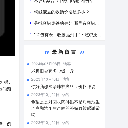
道分析」 陕西车辆废铁价是什么
木纹铝废品：回收市场价格分析
铜线废品的收购价格是多少？
寻找废钢废铁的去处 哪里有废钢废
铁
“背包有余，收废品到手”：吃鸡废
品回收价格查询与分析
最新留言
2024年05月08日
访客
老板旧被套多少钱一斤
2023年10月16日
访客
致同行
你好我想买珍珠棉废料，价格咋说
些问题
2023年10月12日
访客
希望是是对回收商补贴不是对电池生
产商和汽车生产商的补贴政策感谢帮
助
2023年10月12日
访客
择。例