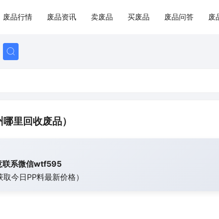
废品行情
废品资讯
卖废品
买废品
废品问答
废
州哪里回收废品）
联系微信wtf595
获取今日
PP料最新价格）