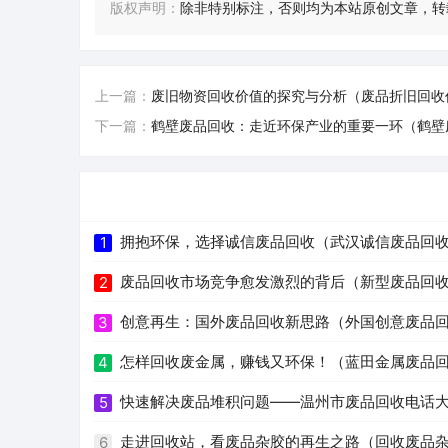
版权声明：
除非特别标注，否则均为本站原创文章，转
上一篇：
废旧物资回收价值的探究与分析（废品折旧回收
下一篇：
鹤壁废品回收：走近环保产业的重要一环（鹤壁
拥抱环保，选择诚信废品回收（武汉诚信废品回
1
废品回收市场竞争愈发激烈的背后（新型废品回
2
创意再生：国外废品回收新思路（外国创意废品
3
怎样回收废金属，赚钱又环保！（蓝田金属废品
4
快速解决废品堆积问题——温州市废品回收电话
5
走进回收站，看废品杂胶的再生之路（回收废品
6