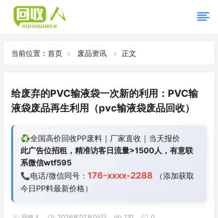
当前位置：
首页
废品资讯
正文
给废弃的PVC输液袋一次新的利用：PVC输
液袋废品再生利用（pvc输液袋废品回收）
♻️全国高价回收PP废料｜厂家直收｜当天报价
此广告位招租，精准访客日流量>1500人，有意联
系微信wtf595
176-xxxx-2288
📞电话/微信同号：
（添加获取
今日
PP料最新价格）
回收人
2026年07月05日
131
0