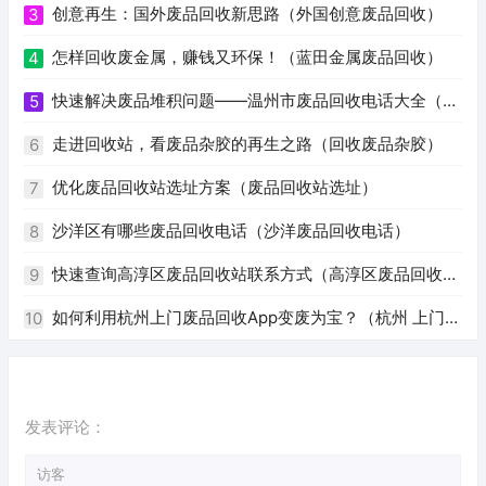
创意再生：国外废品回收新思路（外国创意废品回收）
3
怎样回收废金属，赚钱又环保！（蓝田金属废品回收）
4
快速解决废品堆积问题——温州市废品回收电话大全（温
5
州废品回收电话号码）
走进回收站，看废品杂胶的再生之路（回收废品杂胶）
6
优化废品回收站选址方案（废品回收站选址）
7
沙洋区有哪些废品回收电话（沙洋废品回收电话）
8
快速查询高淳区废品回收站联系方式（高淳区废品回收站
9
电话）
如何利用杭州上门废品回收App变废为宝？（杭州 上门回
10
收废品app）
发表评论：