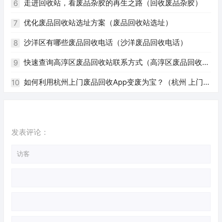
州废品回收电话号码）
走进回收站，看废品杂胶的再生之路（回收废品杂胶）
6
优化废品回收站选址方案（废品回收站选址）
7
沙洋区有哪些废品回收电话（沙洋废品回收电话）
8
快速查询高淳区废品回收站联系方式（高淳区废品回收站
9
电话）
如何利用杭州上门废品回收App变废为宝？（杭州 上门回
10
收废品app）
发表评论：