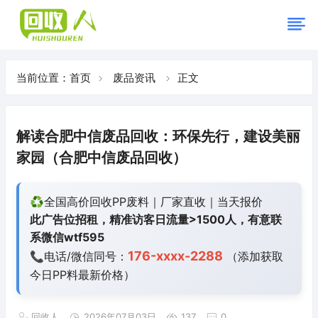
当前位置：
首页
废品资讯
正文
解读合肥中信废品回收：环保先行，建设美丽
家园（合肥中信废品回收）
♻️全国高价回收PP废料｜厂家直收｜当天报价
此广告位招租，精准访客日流量>1500人，有意联
系微信wtf595
176-xxxx-2288
📞电话/微信同号：
（添加获取
今日
PP料最新价格）
回收人
2026年07月03日
137
0