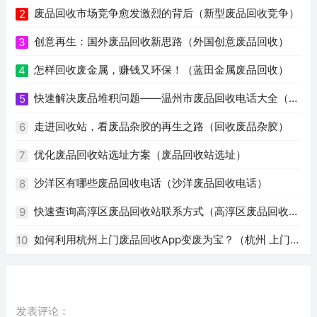
废品回收市场竞争愈发激烈的背后（新型废品回收竞争）
2
创意再生：国外废品回收新思路（外国创意废品回收）
3
怎样回收废金属，赚钱又环保！（蓝田金属废品回收）
4
快速解决废品堆积问题——温州市废品回收电话大全（温
5
州废品回收电话号码）
走进回收站，看废品杂胶的再生之路（回收废品杂胶）
6
优化废品回收站选址方案（废品回收站选址）
7
沙洋区有哪些废品回收电话（沙洋废品回收电话）
8
快速查询高淳区废品回收站联系方式（高淳区废品回收站
9
电话）
如何利用杭州上门废品回收App变废为宝？（杭州 上门回
10
收废品app）
发表评论：