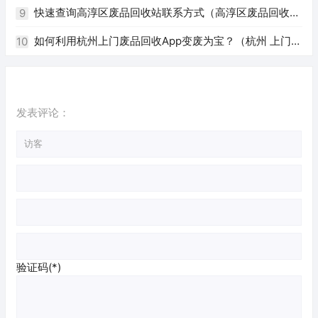
快速查询高淳区废品回收站联系方式（高淳区废品回收站
9
电话）
如何利用杭州上门废品回收App变废为宝？（杭州 上门回
10
收废品app）
发表评论：
验证码(*)