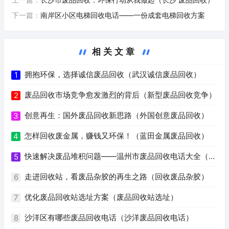
下一篇：
南岸区小区电梯回收电话——一份成套电梯回收方案
相关文章
拥抱环保，选择诚信废品回收（武汉诚信废品回收）
1
废品回收市场竞争愈发激烈的背后（新型废品回收竞争）
2
创意再生：国外废品回收新思路（外国创意废品回收）
3
怎样回收废金属，赚钱又环保！（蓝田金属废品回收）
4
快速解决废品堆积问题——温州市废品回收电话大全（温
5
州废品回收电话号码）
走进回收站，看废品杂胶的再生之路（回收废品杂胶）
6
优化废品回收站选址方案（废品回收站选址）
7
沙洋区有哪些废品回收电话（沙洋废品回收电话）
8