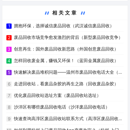
相关文章
拥抱环保，选择诚信废品回收（武汉诚信废品回收）
1
废品回收市场竞争愈发激烈的背后（新型废品回收竞争）
2
创意再生：国外废品回收新思路（外国创意废品回收）
3
怎样回收废金属，赚钱又环保！（蓝田金属废品回收）
4
快速解决废品堆积问题——温州市废品回收电话大全（温
5
州废品回收电话号码）
走进回收站，看废品杂胶的再生之路（回收废品杂胶）
6
优化废品回收站选址方案（废品回收站选址）
7
沙洋区有哪些废品回收电话（沙洋废品回收电话）
8
快速查询高淳区废品回收站联系方式（高淳区废品回收站
9