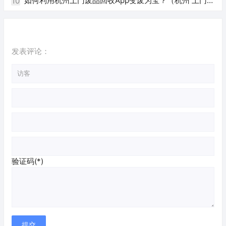
电话）
如何利用杭州上门废品回收App变废为宝？（杭州 上门回
10
收废品app）
发表评论：
验证码(*)