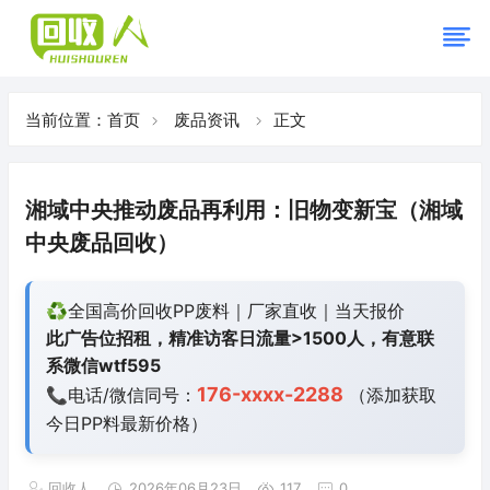
当前位置：
首页
废品资讯
正文
湘域中央推动废品再利用：旧物变新宝（湘域
中央废品回收）
♻️全国高价回收PP废料｜厂家直收｜当天报价
此广告位招租，精准访客日流量>1500人，有意联
系微信wtf595
176-xxxx-2288
📞电话/微信同号：
（添加获取
今日
PP料最新价格）
回收人
2026年06月23日
117
0