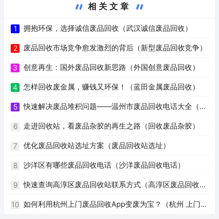
相关文章
拥抱环保，选择诚信废品回收（武汉诚信废品回收）
1
废品回收市场竞争愈发激烈的背后（新型废品回收竞争）
2
创意再生：国外废品回收新思路（外国创意废品回收）
3
怎样回收废金属，赚钱又环保！（蓝田金属废品回收）
4
快速解决废品堆积问题——温州市废品回收电话大全（温
5
州废品回收电话号码）
走进回收站，看废品杂胶的再生之路（回收废品杂胶）
6
优化废品回收站选址方案（废品回收站选址）
7
沙洋区有哪些废品回收电话（沙洋废品回收电话）
8
快速查询高淳区废品回收站联系方式（高淳区废品回收站
9
电话）
如何利用杭州上门废品回收App变废为宝？（杭州 上门回
10