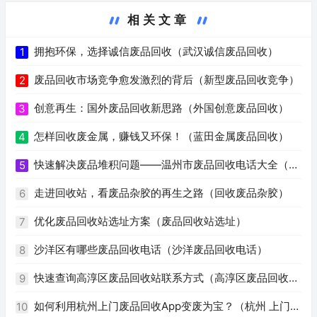
相关文章
拥抱环保，选择诚信废品回收（武汉诚信废品回收）
1
废品回收市场竞争愈发激烈的背后（新型废品回收竞争）
2
创意再生：国外废品回收新思路（外国创意废品回收）
3
怎样回收废金属，赚钱又环保！（蓝田金属废品回收）
4
快速解决废品堆积问题——温州市废品回收电话大全（温
5
州废品回收电话号码）
走进回收站，看废品杂胶的再生之路（回收废品杂胶）
6
优化废品回收站选址方案（废品回收站选址）
7
沙洋区有哪些废品回收电话（沙洋废品回收电话）
8
快速查询高淳区废品回收站联系方式（高淳区废品回收站
9
电话）
如何利用杭州上门废品回收App变废为宝？（杭州 上门回
10