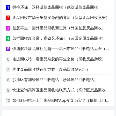
拥抱环保，选择诚信废品回收（武汉诚信废品回收）
1
废品回收市场竞争愈发激烈的背后（新型废品回收竞争）
2
创意再生：国外废品回收新思路（外国创意废品回收）
3
怎样回收废金属，赚钱又环保！（蓝田金属废品回收）
4
快速解决废品堆积问题——温州市废品回收电话大全（温
5
州废品回收电话号码）
走进回收站，看废品杂胶的再生之路（回收废品杂胶）
6
优化废品回收站选址方案（废品回收站选址）
7
沙洋区有哪些废品回收电话（沙洋废品回收电话）
8
快速查询高淳区废品回收站联系方式（高淳区废品回收站
9
电话）
如何利用杭州上门废品回收App变废为宝？（杭州 上门回
10
收废品app）