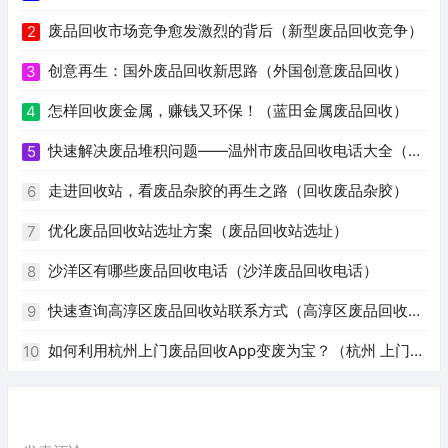
废品回收市场竞争愈发激烈的背后（新型废品回收竞争）
2
创意再生：国外废品回收新思路（外国创意废品回收）
3
怎样回收废金属，赚钱又环保！（蓝田金属废品回收）
4
快速解决废品堆积问题——温州市废品回收电话大全（温
5
州废品回收电话号码）
走进回收站，看废品杂胶的再生之路（回收废品杂胶）
6
优化废品回收站选址方案（废品回收站选址）
7
沙洋区有哪些废品回收电话（沙洋废品回收电话）
8
快速查询高淳区废品回收站联系方式（高淳区废品回收站
9
电话）
如何利用杭州上门废品回收App变废为宝？（杭州 上门回
10
收废品app）