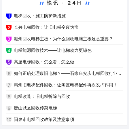
快讯 · 24H
电梯回收：施工防护新措施
1
长兴电梯回收：让旧电梯变废为宝
2
潮州回收电梯主板：为什么回收电脑主板这么重要？
3
电梯能源回收技术——让电梯动力更绿色
4
高层电梯回收：怎么看，怎么做
5
如何正确处理废旧电梯？——石家庄安庆电梯回收行业解
6
析
惠州旧电梯配件回收：让闲置电梯配件再次发挥作用！
7
电梯改造：旧电梯拆除与回收
8
唐山城区回收传菜电梯
9
阳泉市电梯回收政策及注意事项
10