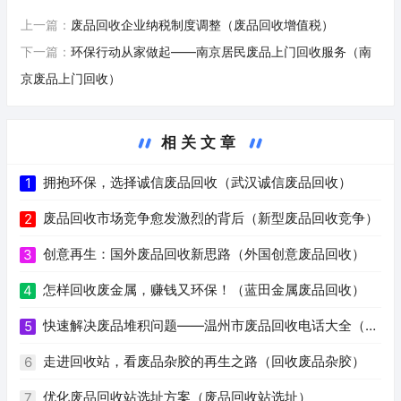
上一篇：
废品回收企业纳税制度调整（废品回收增值税）
下一篇：
环保行动从家做起——南京居民废品上门回收服务（南
京废品上门回收）
相关文章
拥抱环保，选择诚信废品回收（武汉诚信废品回收）
1
废品回收市场竞争愈发激烈的背后（新型废品回收竞争）
2
创意再生：国外废品回收新思路（外国创意废品回收）
3
怎样回收废金属，赚钱又环保！（蓝田金属废品回收）
4
快速解决废品堆积问题——温州市废品回收电话大全（温
5
州废品回收电话号码）
走进回收站，看废品杂胶的再生之路（回收废品杂胶）
6
优化废品回收站选址方案（废品回收站选址）
7