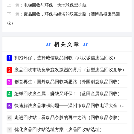
上一篇：
电梯回收与环保：为地球保驾护航
下一篇：
废品回收，环保与经济的双赢之路（淄博昌盛废品回
收）
相关文章
拥抱环保，选择诚信废品回收（武汉诚信废品回收）
1
废品回收市场竞争愈发激烈的背后（新型废品回收竞争）
2
创意再生：国外废品回收新思路（外国创意废品回收）
3
怎样回收废金属，赚钱又环保！（蓝田金属废品回收）
4
快速解决废品堆积问题——温州市废品回收电话大全（温
5
州废品回收电话号码）
走进回收站，看废品杂胶的再生之路（回收废品杂胶）
6
优化废品回收站选址方案（废品回收站选址）
7