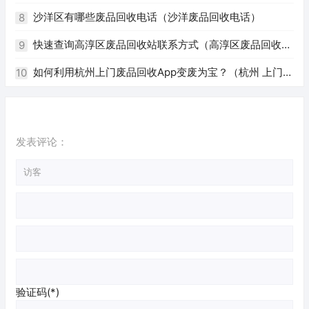
沙洋区有哪些废品回收电话（沙洋废品回收电话）
8
快速查询高淳区废品回收站联系方式（高淳区废品回收站
9
电话）
如何利用杭州上门废品回收App变废为宝？（杭州 上门回
10
收废品app）
发表评论：
验证码(*)