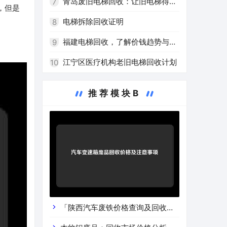
青岛废旧电梯回收：让旧电梯得到
7
，但是
高效再利用
电梯拆除回收证明
8
福建电梯回收，了解价钱趋势与注
9
意事项
江宁区医疗机构老旧电梯回收计划
10
推荐模块B
「陕西汽车废铁价格查询及回收渠