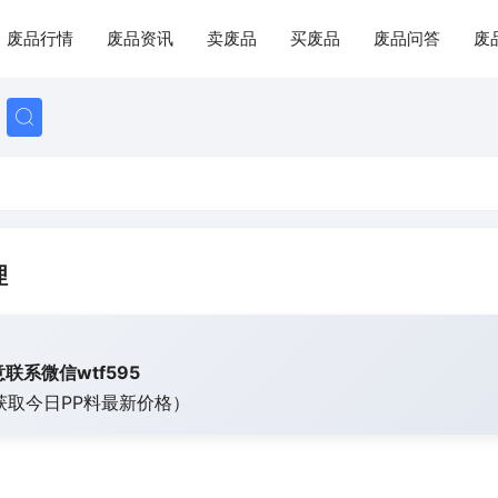
废品行情
废品资讯
卖废品
买废品
废品问答
废
理
联系微信wtf595
获取今日
PP料最新价格）