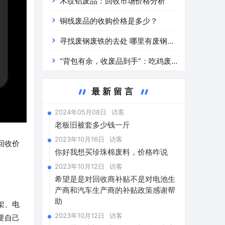
道分析」 陕西车辆废铁价是什么
木纹铝废品：回收市场价格分析
铜线废品的收购价格是多少？
寻找废钢废铁的去处 哪里有废钢废
铁
“背包有余，收废品到手”：吃鸡废
品回收价格查询与分析
最新留言
2024年05月08日
访客
老板旧被套多少钱一斤
2023年10月16日
访客
回收价
你好我想买珍珠棉废料，价格咋说
2023年10月12日
访客
希望是是对回收商补贴不是对电池生
产商和汽车生产商的补贴政策感谢帮
助
架、电
2023年10月12日
访客
要自己