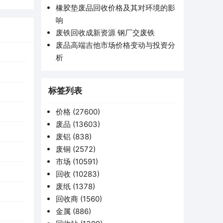
橡胶垫废品回收价格及其对环境的影
响
废铁回收成新资源 钢厂交废铁
废品高端吉他市场价格变动与投资分
析
标签列表
价格
(27600)
废品
(13603)
废铝
(838)
废铜
(2572)
市场
(10591)
回收
(10283)
废纸
(1378)
回收商
(1560)
金属
(886)