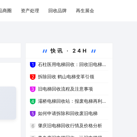
品商圈
资产处理
回收品牌
再生展会
快讯 · 24H
石柱医用电梯回收：回收旧电梯，
1
推进绿色医疗
拆除回收 鹤山电梯变革引领
2
旧电梯回收流程及注意事项
3
灞桥电梯回收站：报废电梯再利用
4
的环保之路
如何申请拆除和回收废旧电梯
5
肇庆旧电梯回收行情及价格分析
6