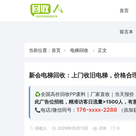
首页
留言本
当前位置：
首页
电梯回收
正文
新会电梯回收：上门收旧电梯，价格合
♻️全国高价回收PP废料｜厂家直收｜当天报价
此广告位招租，精准访客日流量>1500人，有意
176-xxxx-2288
📞电话/微信同号：
（添加
回收人
2026年05月13日
208
0