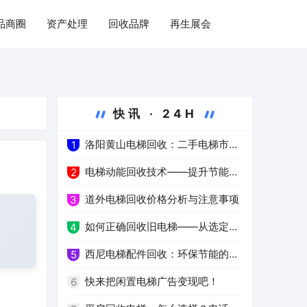
品商圈
资产处理
回收品牌
再生展会
快讯 · 24H
洛阳黄山电梯回收：二手电梯市场
1
的新热点
电梯动能回收技术——提升节能环
2
保水平
道外电梯回收价格分析与注意事项
3
如何正确回收旧电梯——从选定服
4
务公司到环保处理
西尼电梯配件回收：环保节能的新
5
选择
快来把闲置电梯广告变现吧！
6