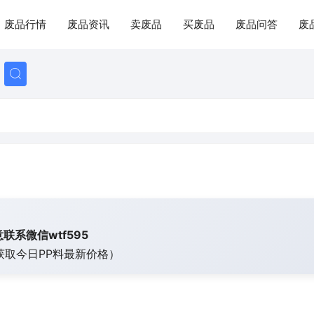
废品行情
废品资讯
卖废品
买废品
废品问答
废
联系微信wtf595
获取今日
PP料最新价格）