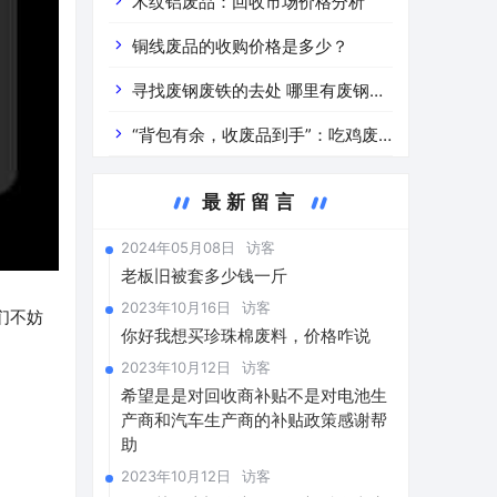
道分析」 陕西车辆废铁价是什么
木纹铝废品：回收市场价格分析
铜线废品的收购价格是多少？
寻找废钢废铁的去处 哪里有废钢废
铁
“背包有余，收废品到手”：吃鸡废
品回收价格查询与分析
最新留言
2024年05月08日
访客
老板旧被套多少钱一斤
2023年10月16日
访客
们不妨
你好我想买珍珠棉废料，价格咋说
2023年10月12日
访客
希望是是对回收商补贴不是对电池生
产商和汽车生产商的补贴政策感谢帮
助
2023年10月12日
访客