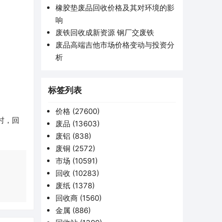
橡胶垫废品回收价格及其对环境的影
响
废铁回收成新资源 钢厂交废铁
废品高端吉他市场价格变动与投资分
析
标签列表
价格
(27600)
时，回
废品
(13603)
废铝
(838)
废铜
(2572)
市场
(10591)
回收
(10283)
废纸
(1378)
回收商
(1560)
金属
(886)