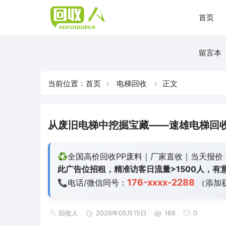
首页
留言本
当前位置：
首页
电梯回收
正文
从废旧电梯中挖掘宝藏——速雄电梯回
♻️全国高价回收PP废料｜厂家直收｜当天报价
此广告位招租，精准访客日流量>1500人，有意
176-xxxx-2288
📞电话/微信同号：
（添加
回收人
2026年05月15日
166
0