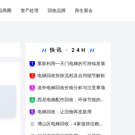
品商圈
资产处理
回收品牌
再生展会
快讯 · 24H
重新利用—天门电梯的可持续发展
1
电梯回收拆除流程及合同细节解析
2
道外电梯回收价格分析与注意事项
3
西尼电梯配件回收：环保节能的新
4
选择
电梯回收：让旧物再造新用
5
博山区电梯回收：4家值得信赖的
6