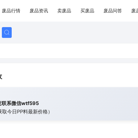
废品行情
废品资讯
卖废品
买废品
废品问答
废
收
联系微信wtf595
获取今日
PP料最新价格）