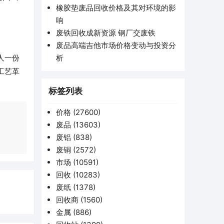
橡胶垫废品回收价格及其对环境的影
响
废铁回收成新资源 钢厂交废铁
废品高端吉他市场价格变动与投资分
析
人一份
工艺革
标签列表
价格
(27600)
废品
(13603)
废铝
(838)
废铜
(2572)
市场
(10591)
回收
(10283)
废纸
(1378)
回收商
(1560)
金属
(886)