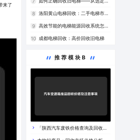
回收企业
如何正确回收旧电梯——从选定服
7
带来了
务公司到环保处理
洛阳黄山电梯回收：二手电梯市场
8
的新热点
高效节能的电梯能源回收系统怎么
9
样？
成都电梯回收：高价回收旧电梯
10
推荐模块B
「陕西汽车废铁价格查询及回收渠