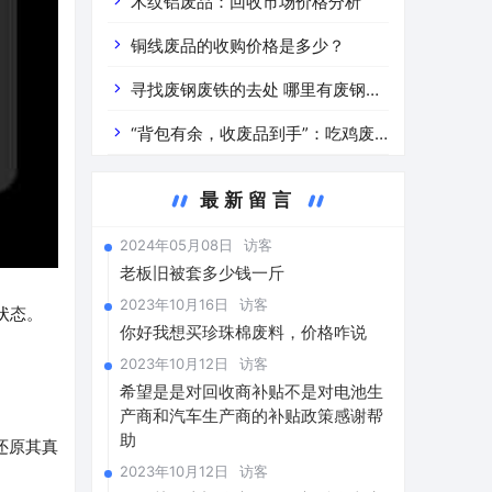
道分析」 陕西车辆废铁价是什么
木纹铝废品：回收市场价格分析
铜线废品的收购价格是多少？
寻找废钢废铁的去处 哪里有废钢废
铁
“背包有余，收废品到手”：吃鸡废
品回收价格查询与分析
最新留言
2024年05月08日
访客
老板旧被套多少钱一斤
2023年10月16日
访客
状态。
你好我想买珍珠棉废料，价格咋说
2023年10月12日
访客
希望是是对回收商补贴不是对电池生
产商和汽车生产商的补贴政策感谢帮
助
还原其真
2023年10月12日
访客