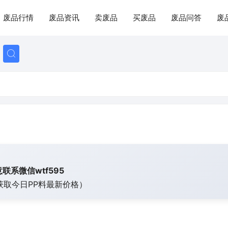
废品行情
废品资讯
卖废品
买废品
废品问答
废
联系微信wtf595
获取今日
PP料最新价格）