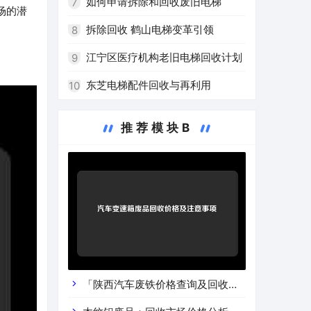
的环保之路
如何申请拆除和回收废旧电梯
7
场的潜
拆除回收 鹤山电梯变革引领
8
江宁区医疗机构老旧电梯回收计划
9
东芝电梯配件回收与再利用
10
推荐模块B
「陕西汽车废铁价格查询及回收渠