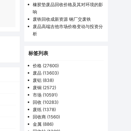
橡胶垫废品回收价格及其对环境的影
响
废铁回收成新资源 钢厂交废铁
废品高端吉他市场价格变动与投资分
析
标签列表
价格
(27600)
废品
(13603)
废铝
(838)
废铜
(2572)
市场
(10591)
回收
(10283)
废纸
(1378)
回收商
(1560)
金属
(886)