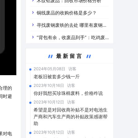
道分析」 陕西车辆废铁价是什么
木纹铝废品：回收市场价格分析
铜线废品的收购价格是多少？
寻找废钢废铁的去处 哪里有废钢废
铁
“背包有余，收废品到手”：吃鸡废
品回收价格查询与分析
最新留言
2024年05月08日
访客
老板旧被套多少钱一斤
2023年10月16日
访客
合理的
你好我想买珍珠棉废料，价格咋说
同时避
2023年10月12日
访客
希望是是对回收商补贴不是对电池生
产商和汽车生产商的补贴政策感谢帮
助
2023年10月12日
访客
果对电