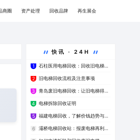
品商圈
资产处理
回收品牌
再生展会
快讯 · 24H
石柱医用电梯回收：回收旧电梯，
1
推进绿色医疗
旧电梯回收流程及注意事项
2
青岛废旧电梯回收：让旧电梯得到
3
高效再利用
电梯拆除回收证明
4
福建电梯回收，了解价钱趋势与注
5
意事项
灞桥电梯回收站：报废电梯再利用
6