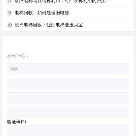
的淘汰换新已经成为不可避免的趋势。随着环保意识的逐渐
废旧电梯钢丝绳再利用：可回收再利用的资源
8
加强，二手电梯回收也逐渐受到人们的关注。作为一个网站
电梯回收：如何处理旧电梯
9
编辑员，我根据您提供的关键词，为您撰写一篇关于珠海二
长兴电梯回收：让旧电梯变废为宝
10
手电梯回收的文章。
发表评论：
验证码(*)