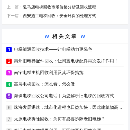
上一篇：
驻马店电梯回收市场价格分析及回收流程
下一篇：
西安施工电梯回收：安全环保的处理方式
相关文章
电梯能源回收技术——让电梯动力更绿色
1
惠州旧电梯配件回收：让闲置电梯配件再次发挥作用！
2
南宁电梯主机回收利用及其环保措施
3
高层电梯回收：怎么看，怎么做
4
海珠电梯回收公司电话｜为您解析旧电梯的回收方式
5
珠海发展迅速，城市化进程也日益加快，因此建筑物高度
6
逐年增加，电梯也成为安全、便利、快捷的必需品。旧电梯
太原电梯拆除回收：为何有必要拆除老旧电梯？
7