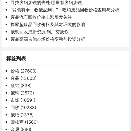
寻找废钢废铁的去处 哪里有废钢废铁
“背包有余，收废品到手”：吃鸡废品回收价格查询与分析
废品汽车回收价格上涨引发关注
橡胶垫废品回收价格及其对环境的影响
废铁回收成新资源 钢厂交废铁
废品高端吉他市场价格变动与投资分析
标签列表
价格
(27600)
废品
(13603)
废铝
(838)
废铜
(2572)
市场
(10591)
回收
(10283)
废纸
(1378)
回收商
(1560)
金属
(886)