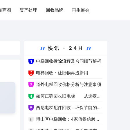
品商圈
资产处理
回收品牌
再生展会
快讯 · 24H
电梯回收拆除流程及合同细节解析
1
电梯回收：让旧物再造新用
2
道外电梯回收价格分析与注意事项
3
如何正确回收旧电梯——从选定服
4
务公司到环保处理
西尼电梯配件回收：环保节能的新
5
选择
博山区电梯回收：4家值得信赖的
6