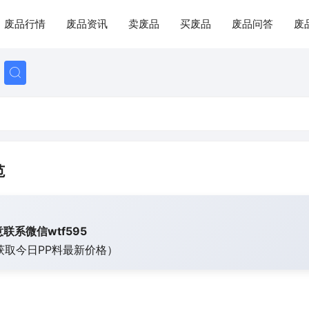
废品行情
废品资讯
卖废品
买废品
废品问答
废
范
联系微信wtf595
获取今日
PP料最新价格）