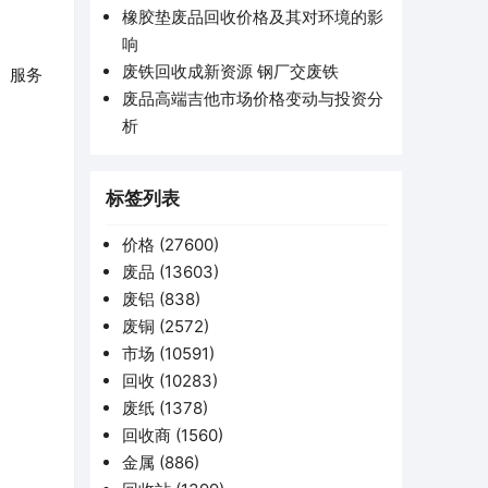
橡胶垫废品回收价格及其对环境的影
响
废铁回收成新资源 钢厂交废铁
、服务
废品高端吉他市场价格变动与投资分
析
标签列表
价格
(27600)
废品
(13603)
废铝
(838)
废铜
(2572)
市场
(10591)
回收
(10283)
废纸
(1378)
回收商
(1560)
金属
(886)