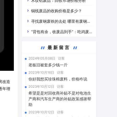
道分析」 陕西车辆废铁价是什么
木纹铝废品：回收市场价格分析
铜线废品的收购价格是多少？
寻找废钢废铁的去处 哪里有废钢废
铁
“背包有余，收废品到手”：吃鸡废
品回收价格查询与分析
最新留言
2024年05月08日
访客
老板旧被套多少钱一斤
2023年10月16日
访客
你好我想买珍珠棉废料，价格咋说
房改造
2023年10月12日
访客
逐年增
希望是是对回收商补贴不是对电池生
产商和汽车生产商的补贴政策感谢帮
助
2023年10月12日
访客