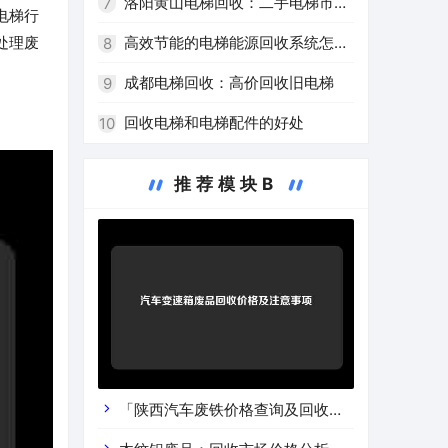
回收企业
洛阳黄山电梯回收：二手电梯市场
7
电梯行
的新热点
高效节能的电梯能源回收系统怎么
处理废
8
样？
成都电梯回收：高价回收旧电梯
9
回收电梯和电梯配件的好处
10
推荐模块B
「陕西汽车废铁价格查询及回收渠