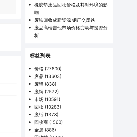
橡胶垫废品回收价格及其对环境的影
响
废铁回收成新资源 钢厂交废铁
废品高端吉他市场价格变动与投资分
析
标签列表
价格
(27600)
废品
(13603)
废铝
(838)
废铜
(2572)
市场
(10591)
回收
(10283)
废纸
(1378)
回收商
(1560)
金属
(886)