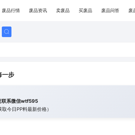
废品行情
废品资讯
卖废品
买废品
废品问答
废
每一步
联系微信wtf595
获取今日
PP料最新价格）