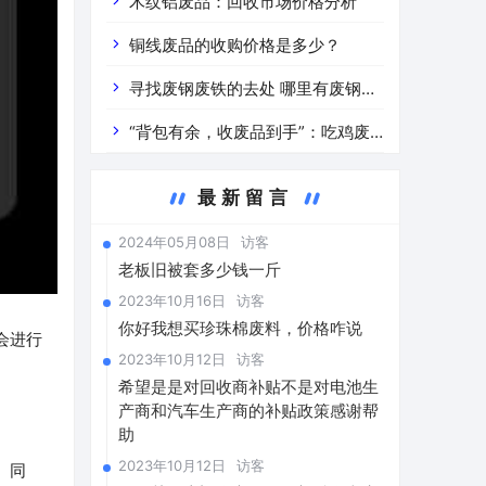
道分析」 陕西车辆废铁价是什么
木纹铝废品：回收市场价格分析
铜线废品的收购价格是多少？
寻找废钢废铁的去处 哪里有废钢废
铁
“背包有余，收废品到手”：吃鸡废
品回收价格查询与分析
最新留言
2024年05月08日
访客
老板旧被套多少钱一斤
2023年10月16日
访客
你好我想买珍珠棉废料，价格咋说
会进行
2023年10月12日
访客
希望是是对回收商补贴不是对电池生
产商和汽车生产商的补贴政策感谢帮
助
2023年10月12日
访客
。同