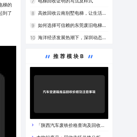
少能源消耗
电梯回收证明的写法及样式
7
电梯的
高效回收云南别墅电梯，让生活更
起到了
8
环保
如何选择可信赖的东莞废旧电梯回
9
收厂家？
海洋经济发展热潮下，深圳动态回
10
收船用电梯受关注
推荐模块B
「陕西汽车废铁价格查询及回收渠