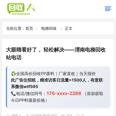
当前位置：
首页
电梯回收
正文
大眼睛看好了， 轻松解决——渭南电梯回收
站电话
♻️全国高价回收PP废料｜厂家直收｜当天报价
此广告位招租，精准访客日流量>1500人，有意联
系微信wtf595
176-xxxx-2288
📞电话/微信同号：
（添加获取
今日
PP料最新价格）
回收人
2026年06月25日
207
0