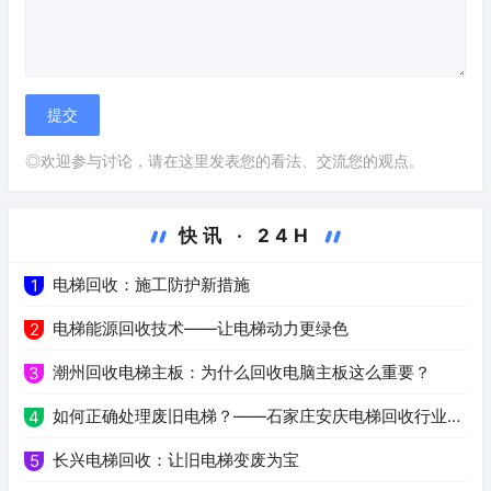
◎欢迎参与讨论，请在这里发表您的看法、交流您的观点。
快讯 · 24H
电梯回收：施工防护新措施
1
电梯能源回收技术——让电梯动力更绿色
2
潮州回收电梯主板：为什么回收电脑主板这么重要？
3
如何正确处理废旧电梯？——石家庄安庆电梯回收行业解
4
析
长兴电梯回收：让旧电梯变废为宝
5