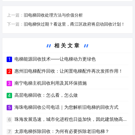
上一篇：
旧电梯回收处理方法与价值分析
下一篇：
旧电梯快过期？看这里，甬江区政府将启动回收计划！
相关文章
电梯能源回收技术——让电梯动力更绿色
1
惠州旧电梯配件回收：让闲置电梯配件再次发挥作用！
2
南宁电梯主机回收利用及其环保措施
3
高层电梯回收：怎么看，怎么做
4
海珠电梯回收公司电话｜为您解析旧电梯的回收方式
5
珠海发展迅速，城市化进程也日益加快，因此建筑物高度
6
逐年增加，电梯也成为安全、便利、快捷的必需品。旧电梯
太原电梯拆除回收：为何有必要拆除老旧电梯？
7