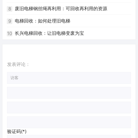
的淘汰换新已经成为不可避免的趋势。随着环保意识的逐渐
废旧电梯钢丝绳再利用：可回收再利用的资源
8
加强，二手电梯回收也逐渐受到人们的关注。作为一个网站
电梯回收：如何处理旧电梯
9
编辑员，我根据您提供的关键词，为您撰写一篇关于珠海二
长兴电梯回收：让旧电梯变废为宝
10
手电梯回收的文章。
发表评论：
验证码(*)