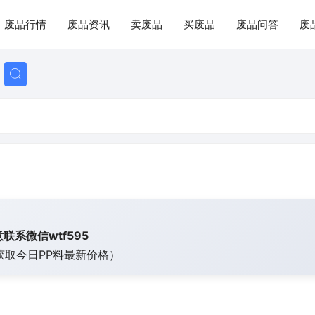
废品行情
废品资讯
卖废品
买废品
废品问答
废
联系微信wtf595
获取今日
PP料最新价格）