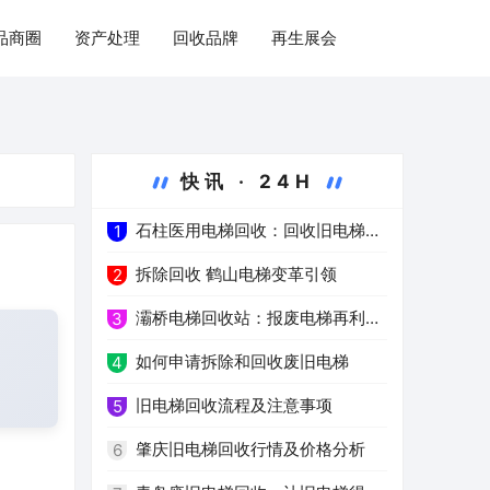
品商圈
资产处理
回收品牌
再生展会
快讯 · 24H
石柱医用电梯回收：回收旧电梯，
1
推进绿色医疗
拆除回收 鹤山电梯变革引领
2
灞桥电梯回收站：报废电梯再利用
3
的环保之路
如何申请拆除和回收废旧电梯
4
旧电梯回收流程及注意事项
5
肇庆旧电梯回收行情及价格分析
6