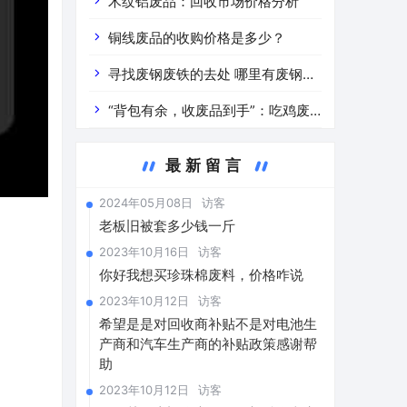
道分析」 陕西车辆废铁价是什么
木纹铝废品：回收市场价格分析
铜线废品的收购价格是多少？
寻找废钢废铁的去处 哪里有废钢废
铁
“背包有余，收废品到手”：吃鸡废
品回收价格查询与分析
最新留言
2024年05月08日
访客
老板旧被套多少钱一斤
2023年10月16日
访客
你好我想买珍珠棉废料，价格咋说
2023年10月12日
访客
希望是是对回收商补贴不是对电池生
产商和汽车生产商的补贴政策感谢帮
助
2023年10月12日
访客