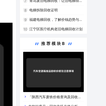
青岛废旧电梯回收：让旧电梯得到
7
高效再利用
电梯拆除回收证明
8
福建电梯回收，了解价钱趋势与注
9
意事项
江宁区医疗机构老旧电梯回收计划
10
推荐模块B
「陕西汽车废铁价格查询及回收渠