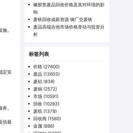
橡胶垫废品回收价格及其对环境的影
响
废铁回收成新资源 钢厂交废铁
废品高端吉他市场价格变动与投资分
设施。
析
标签列表
价格
(27600)
稳定安
废品
(13603)
废铝
(838)
废铜
(2572)
市场
(10591)
回收
(10283)
服务。
废纸
(1378)
回收商
(1560)
提供最
金属
(886)