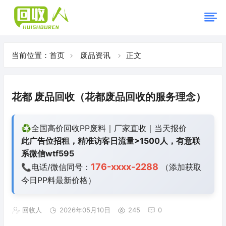
当前位置：
首页
废品资讯
正文
花都 废品回收（花都废品回收的服务理念）
♻️全国高价回收PP废料｜厂家直收｜当天报价
此广告位招租，精准访客日流量>1500人，有意联
系微信wtf595
176-xxxx-2288
📞电话/微信同号：
（添加获取
今日
PP料最新价格）
回收人
2026年05月10日
245
0