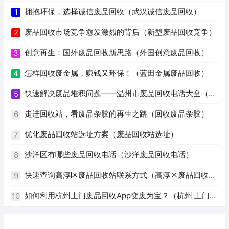
拥抱环保，选择诚信废品回收（武汉诚信废品回收）
1
废品回收市场竞争愈发激烈的背后（新型废品回收竞争）
2
创意再生：国外废品回收新思路（外国创意废品回收）
3
怎样回收废金属，赚钱又环保！（蓝田金属废品回收）
4
快速解决废品堆积问题——温州市废品回收电话大全（温
5
州废品回收电话号码）
走进回收站，看废品杂胶的再生之路（回收废品杂胶）
6
优化废品回收站选址方案（废品回收站选址）
7
沙洋区有哪些废品回收电话（沙洋废品回收电话）
8
快速查询高淳区废品回收站联系方式（高淳区废品回收站
9
电话）
如何利用杭州上门废品回收App变废为宝？（杭州 上门回
10
收废品app）