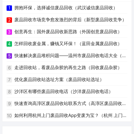
拥抱环保，选择诚信废品回收（武汉诚信废品回收）
1
废品回收市场竞争愈发激烈的背后（新型废品回收竞争）
2
创意再生：国外废品回收新思路（外国创意废品回收）
3
怎样回收废金属，赚钱又环保！（蓝田金属废品回收）
4
快速解决废品堆积问题——温州市废品回收电话大全（温
5
州废品回收电话号码）
走进回收站，看废品杂胶的再生之路（回收废品杂胶）
6
优化废品回收站选址方案（废品回收站选址）
7
沙洋区有哪些废品回收电话（沙洋废品回收电话）
8
快速查询高淳区废品回收站联系方式（高淳区废品回收站
9
电话）
如何利用杭州上门废品回收App变废为宝？（杭州 上门回
10
收废品app）