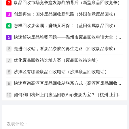
废品回收市场竞争愈发激烈的背后（新型废品回收竞争）
2
创意再生：国外废品回收新思路（外国创意废品回收）
3
怎样回收废金属，赚钱又环保！（蓝田金属废品回收）
4
快速解决废品堆积问题——温州市废品回收电话大全（温
5
州废品回收电话号码）
走进回收站，看废品杂胶的再生之路（回收废品杂胶）
6
优化废品回收站选址方案（废品回收站选址）
7
沙洋区有哪些废品回收电话（沙洋废品回收电话）
8
快速查询高淳区废品回收站联系方式（高淳区废品回收站
9
电话）
如何利用杭州上门废品回收App变废为宝？（杭州 上门回
10
收废品app）
发表评论：