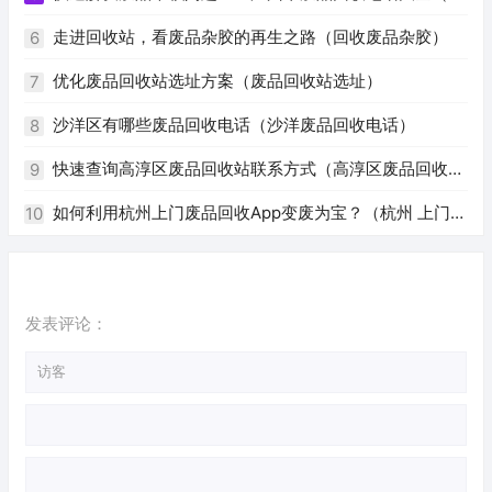
州废品回收电话号码）
走进回收站，看废品杂胶的再生之路（回收废品杂胶）
6
优化废品回收站选址方案（废品回收站选址）
7
沙洋区有哪些废品回收电话（沙洋废品回收电话）
8
快速查询高淳区废品回收站联系方式（高淳区废品回收站
9
电话）
如何利用杭州上门废品回收App变废为宝？（杭州 上门回
10
收废品app）
发表评论：