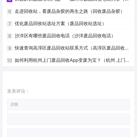
州废品回收电话号码）
走进回收站，看废品杂胶的再生之路（回收废品杂胶）
6
优化废品回收站选址方案（废品回收站选址）
7
沙洋区有哪些废品回收电话（沙洋废品回收电话）
8
快速查询高淳区废品回收站联系方式（高淳区废品回收站
9
电话）
如何利用杭州上门废品回收App变废为宝？（杭州 上门回
10
收废品app）
发表评论：