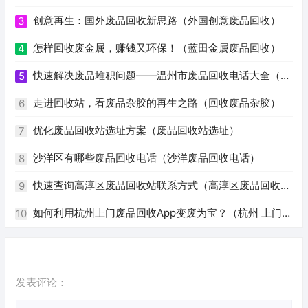
创意再生：国外废品回收新思路（外国创意废品回收）
3
怎样回收废金属，赚钱又环保！（蓝田金属废品回收）
4
快速解决废品堆积问题——温州市废品回收电话大全（温
5
州废品回收电话号码）
走进回收站，看废品杂胶的再生之路（回收废品杂胶）
6
优化废品回收站选址方案（废品回收站选址）
7
沙洋区有哪些废品回收电话（沙洋废品回收电话）
8
快速查询高淳区废品回收站联系方式（高淳区废品回收站
9
电话）
如何利用杭州上门废品回收App变废为宝？（杭州 上门回
10
收废品app）
发表评论：