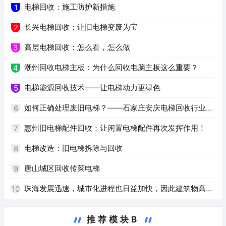
电梯回收：施工防护新措施
1
长兴电梯回收：让旧电梯变废为宝
2
高层电梯回收：怎么看，怎么做
3
潮州回收电梯主板：为什么回收电脑主板这么重要？
4
电梯能源回收技术——让电梯动力更绿色
5
如何正确处理废旧电梯？——石家庄安庆电梯回收行业解
6
析
惠州旧电梯配件回收：让闲置电梯配件再次发挥作用！
7
电梯改造：旧电梯拆除与回收
8
唐山城区回收传菜电梯
9
珠海发展迅速，城市化进程也日益加快，因此建筑物高度
10
逐年增加，电梯也成为安全、便利、快捷的必需品。旧电梯
推荐模块B