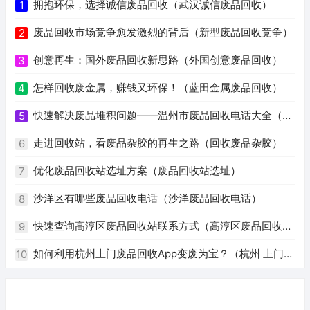
拥抱环保，选择诚信废品回收（武汉诚信废品回收）
1
废品回收市场竞争愈发激烈的背后（新型废品回收竞争）
2
创意再生：国外废品回收新思路（外国创意废品回收）
3
怎样回收废金属，赚钱又环保！（蓝田金属废品回收）
4
快速解决废品堆积问题——温州市废品回收电话大全（温
5
州废品回收电话号码）
走进回收站，看废品杂胶的再生之路（回收废品杂胶）
6
优化废品回收站选址方案（废品回收站选址）
7
沙洋区有哪些废品回收电话（沙洋废品回收电话）
8
快速查询高淳区废品回收站联系方式（高淳区废品回收站
9
电话）
如何利用杭州上门废品回收App变废为宝？（杭州 上门回
10
收废品app）