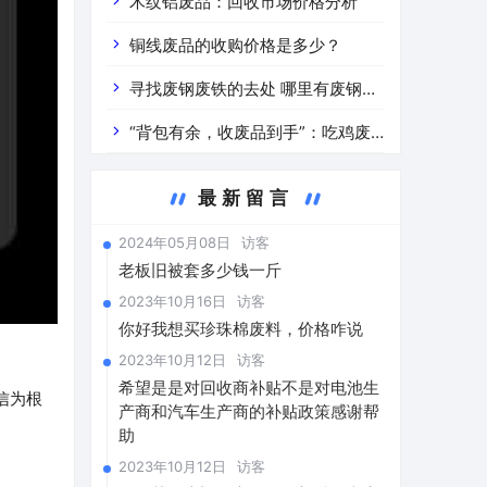
道分析」 陕西车辆废铁价是什么
木纹铝废品：回收市场价格分析
铜线废品的收购价格是多少？
寻找废钢废铁的去处 哪里有废钢废
铁
“背包有余，收废品到手”：吃鸡废
品回收价格查询与分析
最新留言
2024年05月08日
访客
老板旧被套多少钱一斤
2023年10月16日
访客
你好我想买珍珠棉废料，价格咋说
2023年10月12日
访客
希望是是对回收商补贴不是对电池生
信为根
产商和汽车生产商的补贴政策感谢帮
助
2023年10月12日
访客