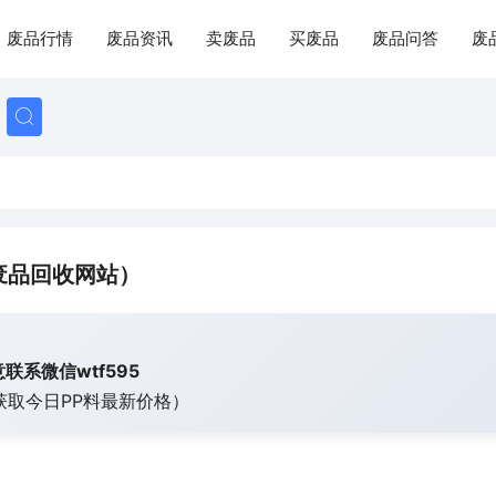
废品行情
废品资讯
卖废品
买废品
废品问答
废
废品回收网站）
联系微信wtf595
获取今日
PP料最新价格）