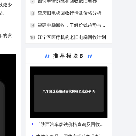
的环保之路
如何申请拆除和回收废旧电梯
7
以减少
肇庆旧电梯回收行情及价格分析
站。
8
福建电梯回收，了解价钱趋势与注
9
年的发
意事项
江宁区医疗机构老旧电梯回收计划
10
推荐模块B
「陕西汽车废铁价格查询及回收渠