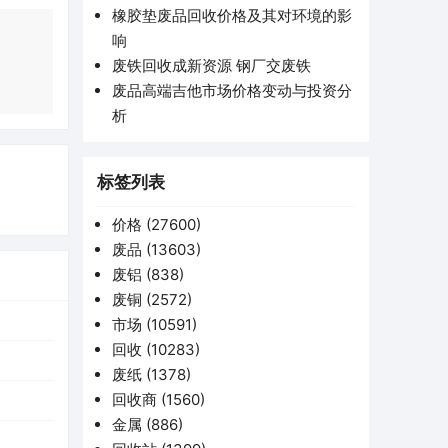
橡胶垫废品回收价格及其对环境的影
响
废铁回收成新资源 钢厂交废铁
废品高端吉他市场价格变动与投资分
析
标签列表
价格
(27600)
废品
(13603)
废铝
(838)
废铜
(2572)
市场
(10591)
回收
(10283)
废纸
(1378)
回收商
(1560)
金属
(886)