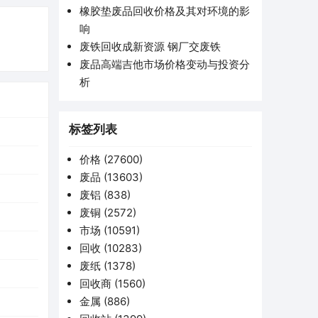
橡胶垫废品回收价格及其对环境的影
响
废铁回收成新资源 钢厂交废铁
废品高端吉他市场价格变动与投资分
析
标签列表
价格
(27600)
废品
(13603)
废铝
(838)
废铜
(2572)
市场
(10591)
回收
(10283)
废纸
(1378)
回收商
(1560)
金属
(886)