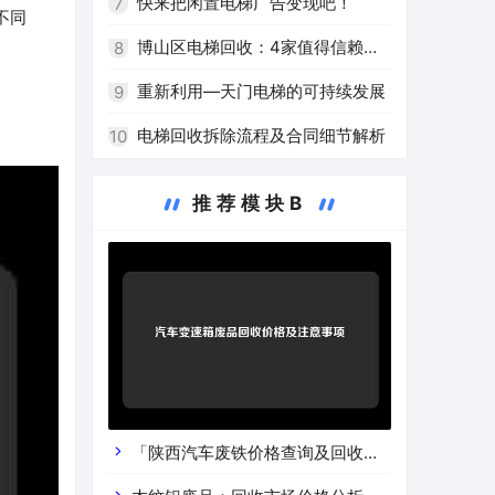
选择
快来把闲置电梯广告变现吧！
7
不同
博山区电梯回收：4家值得信赖的
8
回收企业
重新利用—天门电梯的可持续发展
9
电梯回收拆除流程及合同细节解析
10
推荐模块B
「陕西汽车废铁价格查询及回收渠