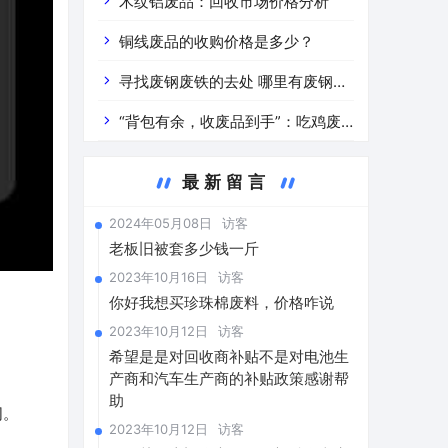
道分析」 陕西车辆废铁价是什么
木纹铝废品：回收市场价格分析
铜线废品的收购价格是多少？
寻找废钢废铁的去处 哪里有废钢废
铁
“背包有余，收废品到手”：吃鸡废
品回收价格查询与分析
最新留言
2024年05月08日
访客
老板旧被套多少钱一斤
2023年10月16日
访客
你好我想买珍珠棉废料，价格咋说
2023年10月12日
访客
希望是是对回收商补贴不是对电池生
产商和汽车生产商的补贴政策感谢帮
助
同。
2023年10月12日
访客