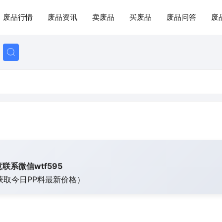
废品行情
废品资讯
卖废品
买废品
废品问答
废
联系微信wtf595
获取今日
PP料最新价格）