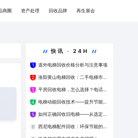
品商圈
资产处理
回收品牌
再生展会
快讯 · 24H
道外电梯回收价格分析与注意事项
1
洛阳黄山电梯回收：二手电梯市场
2
的新热点
平房回收电梯，怎么选择？电话免
3
费咨询！
电梯动能回收技术——提升节能环
4
保水平
如何正确回收旧电梯——从选定服
5
务公司到环保处理
西尼电梯配件回收：环保节能的新
6