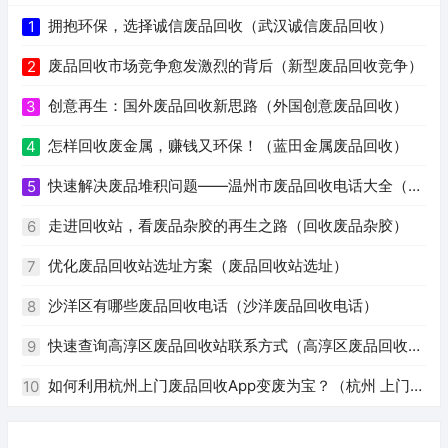
拥抱环保，选择诚信废品回收（武汉诚信废品回收）
1
废品回收市场竞争愈发激烈的背后（新型废品回收竞争）
2
创意再生：国外废品回收新思路（外国创意废品回收）
3
怎样回收废金属，赚钱又环保！（蓝田金属废品回收）
4
快速解决废品堆积问题——温州市废品回收电话大全（温
5
州废品回收电话号码）
走进回收站，看废品杂胶的再生之路（回收废品杂胶）
6
优化废品回收站选址方案（废品回收站选址）
7
沙洋区有哪些废品回收电话（沙洋废品回收电话）
8
快速查询高淳区废品回收站联系方式（高淳区废品回收站
9
电话）
如何利用杭州上门废品回收App变废为宝？（杭州 上门回
10
收废品app）