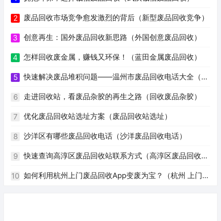
废品回收市场竞争愈发激烈的背后（新型废品回收竞争）
2
创意再生：国外废品回收新思路（外国创意废品回收）
3
怎样回收废金属，赚钱又环保！（蓝田金属废品回收）
4
快速解决废品堆积问题——温州市废品回收电话大全（温
5
州废品回收电话号码）
走进回收站，看废品杂胶的再生之路（回收废品杂胶）
6
优化废品回收站选址方案（废品回收站选址）
7
沙洋区有哪些废品回收电话（沙洋废品回收电话）
8
快速查询高淳区废品回收站联系方式（高淳区废品回收站
9
电话）
如何利用杭州上门废品回收App变废为宝？（杭州 上门回
10
收废品app）