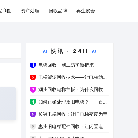
品商圈
资产处理
回收品牌
再生展会
快讯 · 24H
电梯回收：施工防护新措施
1
电梯能源回收技术——让电梯动力
2
更绿色
潮州回收电梯主板：为什么回收电
3
脑主板这么重要？
如何正确处理废旧电梯？——石家
4
庄安庆电梯回收行业解析
长兴电梯回收：让旧电梯变废为宝
5
惠州旧电梯配件回收：让闲置电梯
6