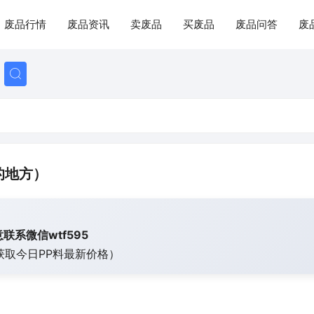
废品行情
废品资讯
卖废品
买废品
废品问答
废
的地方）
联系微信wtf595
获取今日
PP料最新价格）