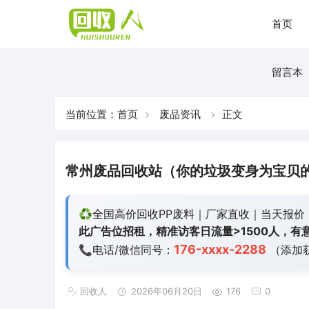
首页
留言本
当前位置：
首页
废品资讯
正文
常州废品回收站（你的垃圾变身为宝贝
♻️全国高价回收PP废料｜厂家直收｜当天报价
此广告位招租，精准访客日流量>1500人，有意
176-xxxx-2288
📞电话/微信同号：
（添加
回收人
2026年06月20日
176
0