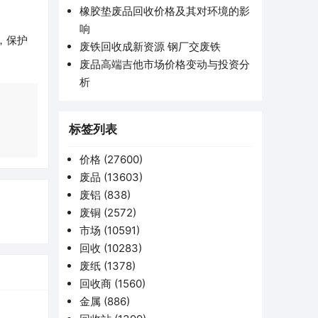
橡胶垫废品回收价格及其对环境的影
响
，保护
废铁回收成新资源 钢厂交废铁
废品高端吉他市场价格变动与投资分
析
标签列表
价格
(27600)
废品
(13603)
废铝
(838)
废铜
(2572)
市场
(10591)
回收
(10283)
废纸
(1378)
回收商
(1560)
金属
(886)