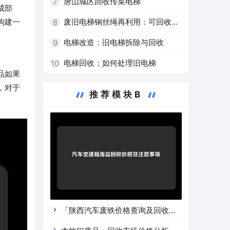
配件再次发挥作用！
唐山城区回收传菜电梯
7
成部
废旧电梯钢丝绳再利用：可回收再
构建一
8
利用的资源
电梯改造：旧电梯拆除与回收
9
电梯回收：如何处理旧电梯
10
品如果
，对于
推荐模块B
「陕西汽车废铁价格查询及回收渠