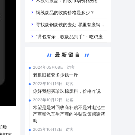
道分析」 陕西车辆废铁价是什么
木纹铝废品：回收市场价格分析
铜线废品的收购价格是多少？
寻找废钢废铁的去处 哪里有废钢废
铁
“背包有余，收废品到手”：吃鸡废
品回收价格查询与分析
最新留言
2024年05月08日
访客
老板旧被套多少钱一斤
2023年10月16日
访客
你好我想买珍珠棉废料，价格咋说
2023年10月12日
访客
希望是是对回收商补贴不是对电池生
产商和汽车生产商的补贴政策感谢帮
助
如瓶
2023年10月12日
访客
废旧家