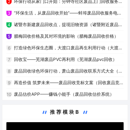
废品泡沫回收）
环保行动从家门口开始：分钟寺社区废品上门回收服务
2
（分钟寺附近上门回收废品）
“环保生活，从废品回收开始”——蚌埠废品回收服务电话
3
汇总（蚌埠废品回收电话号码）
诸暨市新建废品回收点，提现旧物资源（诸暨附近废品回
4
收）
腊梅回收价格及其对环境的影响（腊梅废品回收价格）
5
打造绿色环保生态圈，大渡口废品再生利用行动（大渡口
6
废品回收）
回收宝——芜湖废品PVC再利用（芜湖废品pvc回收）
7
废品回收绿色环保行动，萧山废品回收联系方式大全（萧
8
山回收废品电话）
再造价值 筑梦未来——废品回收竞标文案（回收废品竞
9
标文案）
废品估价APP——赚钱小能手（废品回收估价系统）
10
推荐模块B