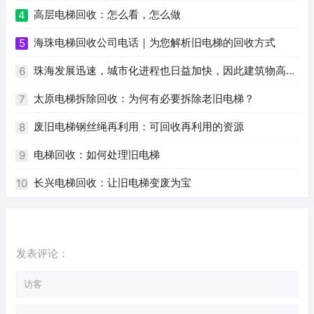
高层电梯回收：怎么看，怎么做
4
海珠电梯回收公司电话｜为您解析旧电梯的回收方式
5
珠海发展迅速，城市化进程也日益加快，因此建筑物高度
6
逐年增加，电梯也成为安全、便利、快捷的必需品。旧电梯
太原电梯拆除回收：为何有必要拆除老旧电梯？
7
的淘汰换新已经成为不可避免的趋势。随着环保意识的逐渐
废旧电梯钢丝绳再利用：可回收再利用的资源
8
加强，二手电梯回收也逐渐受到人们的关注。作为一个网站
电梯回收：如何处理旧电梯
9
编辑员，我根据您提供的关键词，为您撰写一篇关于珠海二
长兴电梯回收：让旧电梯变废为宝
10
手电梯回收的文章。
发表评论：