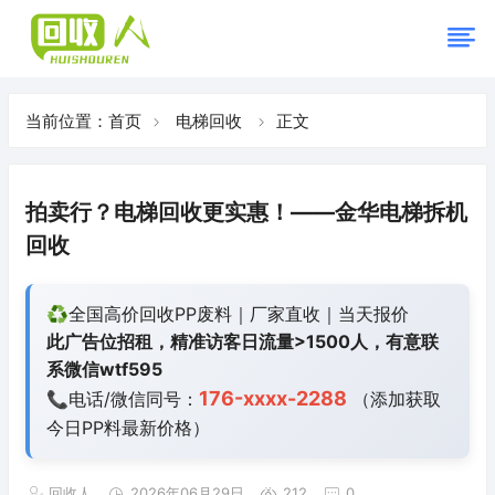
当前位置：
首页
电梯回收
正文
拍卖行？电梯回收更实惠！——金华电梯拆机
回收
♻️全国高价回收PP废料｜厂家直收｜当天报价
此广告位招租，精准访客日流量>1500人，有意联
系微信wtf595
176-xxxx-2288
📞电话/微信同号：
（添加获取
今日
PP料最新价格）
回收人
2026年06月29日
212
0