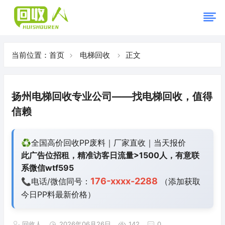
当前位置：
首页
电梯回收
正文
扬州电梯回收专业公司——找电梯回收，值得
信赖
♻️全国高价回收PP废料｜厂家直收｜当天报价
此广告位招租，精准访客日流量>1500人，有意联
系微信wtf595
176-xxxx-2288
📞电话/微信同号：
（添加获取
今日
PP料最新价格）
回收人
2026年06月26日
142
0