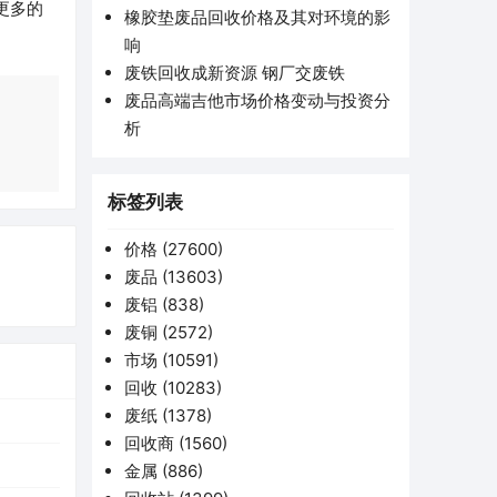
更多的
橡胶垫废品回收价格及其对环境的影
响
废铁回收成新资源 钢厂交废铁
废品高端吉他市场价格变动与投资分
析
标签列表
价格
(27600)
废品
(13603)
废铝
(838)
废铜
(2572)
市场
(10591)
回收
(10283)
废纸
(1378)
回收商
(1560)
金属
(886)