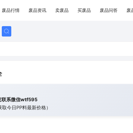
废品行情
废品资讯
卖废品
买废品
废品问答
废
全
联系微信wtf595
获取今日
PP料最新价格）