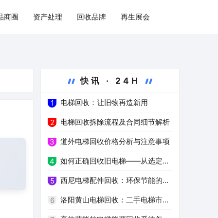
品商圈
资产处理
回收品牌
再生展会
快讯 · 24H
电梯回收：让旧物再造新用
1
电梯回收拆除流程及合同细节解析
2
道外电梯回收价格分析与注意事项
3
如何正确回收旧电梯——从选定服
4
务公司到环保处理
西尼电梯配件回收：环保节能的新
5
选择
洛阳黄山电梯回收：二手电梯市场
6