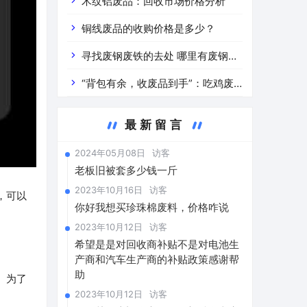
道分析」 陕西车辆废铁价是什么
木纹铝废品：回收市场价格分析
铜线废品的收购价格是多少？
寻找废钢废铁的去处 哪里有废钢废
铁
“背包有余，收废品到手”：吃鸡废
品回收价格查询与分析
最新留言
2024年05月08日
访客
老板旧被套多少钱一斤
2023年10月16日
访客
，可以
你好我想买珍珠棉废料，价格咋说
2023年10月12日
访客
希望是是对回收商补贴不是对电池生
产商和汽车生产商的补贴政策感谢帮
助
。为了
2023年10月12日
访客