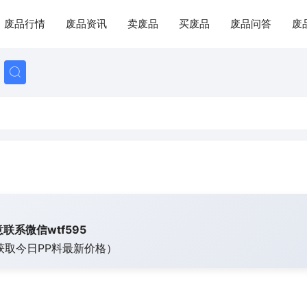
废品行情
废品资讯
卖废品
买废品
废品问答
废
联系微信wtf595
获取今日
PP料最新价格）