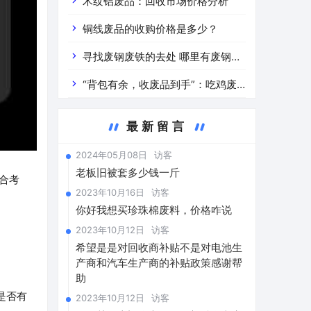
道分析」 陕西车辆废铁价是什么
木纹铝废品：回收市场价格分析
铜线废品的收购价格是多少？
寻找废钢废铁的去处 哪里有废钢废
铁
“背包有余，收废品到手”：吃鸡废
品回收价格查询与分析
最新留言
2024年05月08日
访客
老板旧被套多少钱一斤
合考
2023年10月16日
访客
你好我想买珍珠棉废料，价格咋说
2023年10月12日
访客
希望是是对回收商补贴不是对电池生
产商和汽车生产商的补贴政策感谢帮
助
是否有
2023年10月12日
访客