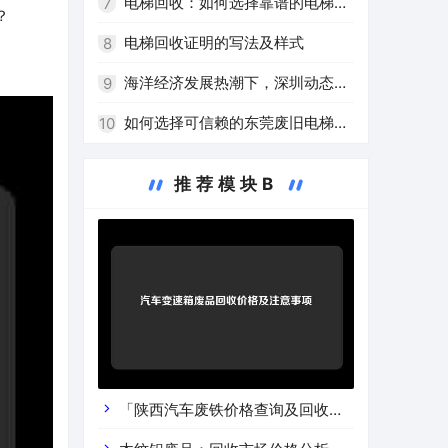
电梯回收：如何选择靠谱的电梯回
7
？
收公司
电梯回收证明的写法及样式
8
海洋经济发展热潮下，深圳动态回
9
收船用电梯受关注
如何选择可信赖的东莞废旧电梯回
10
收厂家？
推荐模块B
「陕西汽车废铁价格查询及回收渠