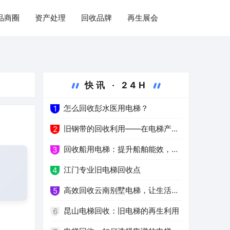
品商圈
资产处理
回收品牌
再生展会
快讯 · 24H
怎么回收彭水医用电梯？
1
旧钢带的回收利用——在电梯产业
2
中的重要作用
回收船用电梯：提升船舶能效，减
3
少能源消耗
江门专业旧电梯回收点
4
高效回收云南别墅电梯，让生活更
5
环保
昆山电梯回收：旧电梯的再生利用
6