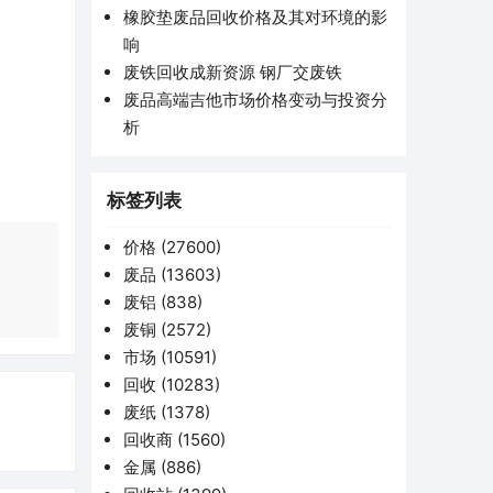
橡胶垫废品回收价格及其对环境的影
响
废铁回收成新资源 钢厂交废铁
废品高端吉他市场价格变动与投资分
析
标签列表
价格
(27600)
废品
(13603)
废铝
(838)
废铜
(2572)
市场
(10591)
回收
(10283)
废纸
(1378)
回收商
(1560)
金属
(886)