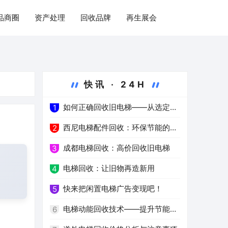
品商圈
资产处理
回收品牌
再生展会
快讯 · 24H
如何正确回收旧电梯——从选定服
1
务公司到环保处理
西尼电梯配件回收：环保节能的新
2
选择
成都电梯回收：高价回收旧电梯
3
电梯回收：让旧物再造新用
4
快来把闲置电梯广告变现吧！
5
电梯动能回收技术——提升节能环
6