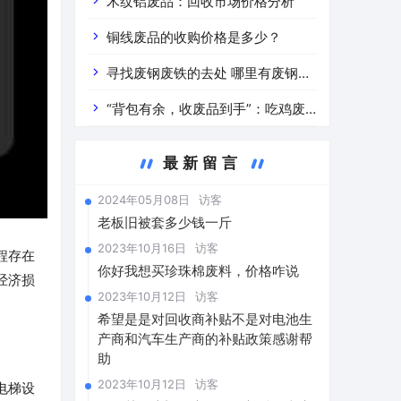
道分析」 陕西车辆废铁价是什么
木纹铝废品：回收市场价格分析
铜线废品的收购价格是多少？
寻找废钢废铁的去处 哪里有废钢废
铁
“背包有余，收废品到手”：吃鸡废
品回收价格查询与分析
最新留言
2024年05月08日
访客
老板旧被套多少钱一斤
2023年10月16日
访客
程存在
你好我想买珍珠棉废料，价格咋说
经济损
2023年10月12日
访客
希望是是对回收商补贴不是对电池生
产商和汽车生产商的补贴政策感谢帮
助
2023年10月12日
访客
电梯设