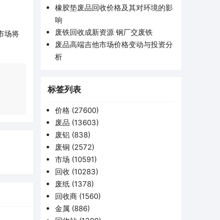
橡胶垫废品回收价格及其对环境的影
响
废铁回收成新资源 钢厂交废铁
市场将
废品高端吉他市场价格变动与投资分
析
标签列表
价格
(27600)
废品
(13603)
废铝
(838)
废铜
(2572)
市场
(10591)
回收
(10283)
废纸
(1378)
回收商
(1560)
金属
(886)