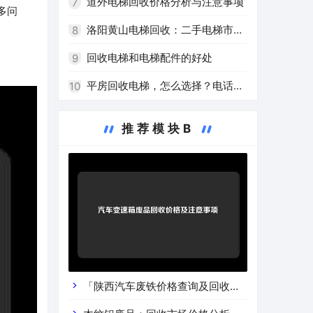
保水平
道外电梯回收价格分析与注意事项
7
多问
洛阳黄山电梯回收：二手电梯市场
8
的新热点
回收电梯和电梯配件的好处
9
平房回收电梯，怎么选择？电话免
10
费咨询！
推荐模块B
「陕西汽车废铁价格查询及回收渠