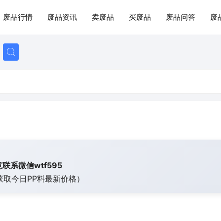
废品行情
废品资讯
卖废品
买废品
废品问答
废
联系微信wtf595
获取今日
PP料最新价格）