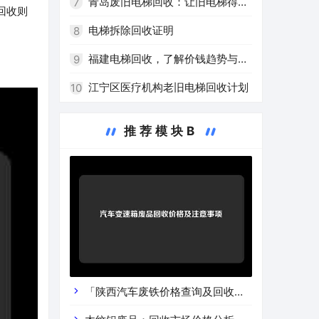
青岛废旧电梯回收：让旧电梯得到
7
回收则
高效再利用
电梯拆除回收证明
8
福建电梯回收，了解价钱趋势与注
9
意事项
江宁区医疗机构老旧电梯回收计划
10
推荐模块B
「陕西汽车废铁价格查询及回收渠