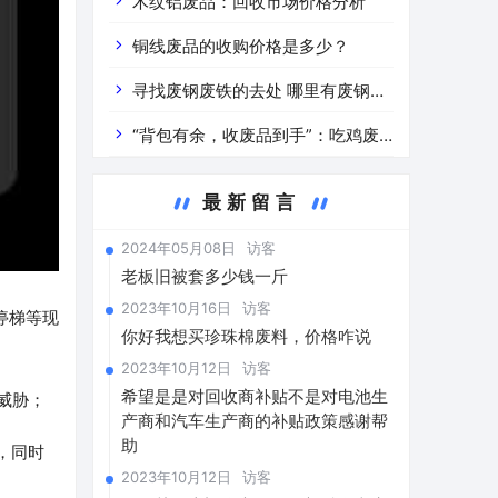
道分析」 陕西车辆废铁价是什么
木纹铝废品：回收市场价格分析
铜线废品的收购价格是多少？
寻找废钢废铁的去处 哪里有废钢废
铁
“背包有余，收废品到手”：吃鸡废
品回收价格查询与分析
最新留言
2024年05月08日
访客
老板旧被套多少钱一斤
2023年10月16日
访客
停梯等现
你好我想买珍珠棉废料，价格咋说
2023年10月12日
访客
希望是是对回收商补贴不是对电池生
威胁；
产商和汽车生产商的补贴政策感谢帮
助
，同时
2023年10月12日
访客