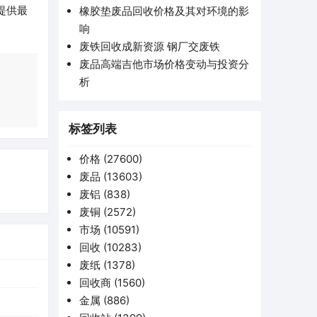
提供最
橡胶垫废品回收价格及其对环境的影
响
废铁回收成新资源 钢厂交废铁
废品高端吉他市场价格变动与投资分
析
标签列表
价格
(27600)
废品
(13603)
废铝
(838)
废铜
(2572)
市场
(10591)
回收
(10283)
废纸
(1378)
回收商
(1560)
金属
(886)