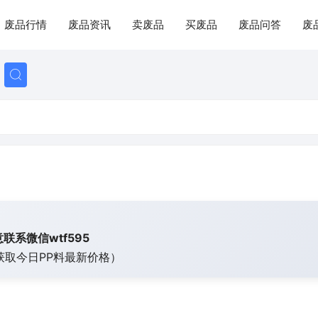
废品行情
废品资讯
卖废品
买废品
废品问答
废
联系微信wtf595
获取今日
PP料最新价格）