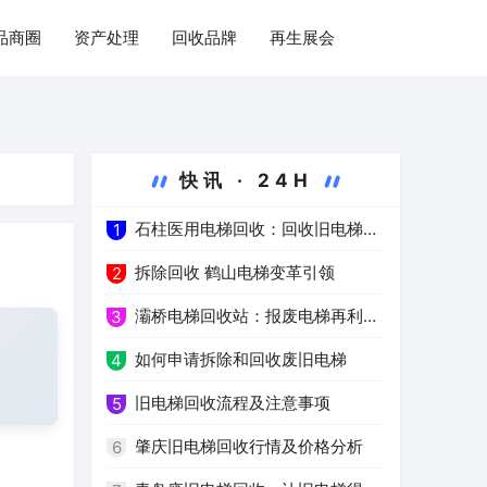
品商圈
资产处理
回收品牌
再生展会
快讯 · 24H
石柱医用电梯回收：回收旧电梯，
1
推进绿色医疗
拆除回收 鹤山电梯变革引领
2
灞桥电梯回收站：报废电梯再利用
3
的环保之路
如何申请拆除和回收废旧电梯
4
旧电梯回收流程及注意事项
5
肇庆旧电梯回收行情及价格分析
6