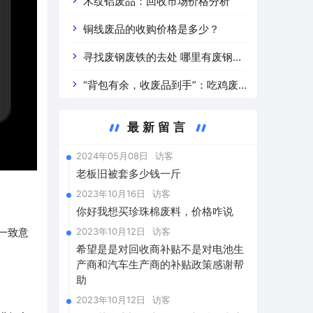
道分析」 陕西车辆废铁价是什么
木纹铝废品：回收市场价格分析
铜线废品的收购价格是多少？
寻找废钢废铁的去处 哪里有废钢废
铁
“背包有余，收废品到手”：吃鸡废
品回收价格查询与分析
最新留言
2024年05月08日
访客
老板旧被套多少钱一斤
2023年10月16日
访客
你好我想买珍珠棉废料，价格咋说
2023年10月12日
访客
一致意
希望是是对回收商补贴不是对电池生
产商和汽车生产商的补贴政策感谢帮
助
2023年10月12日
访客