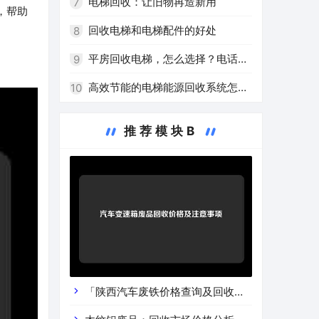
的新热点
电梯回收：让旧物再造新用
7
，帮助
回收电梯和电梯配件的好处
8
平房回收电梯，怎么选择？电话免
9
费咨询！
高效节能的电梯能源回收系统怎么
10
样？
推荐模块B
「陕西汽车废铁价格查询及回收渠