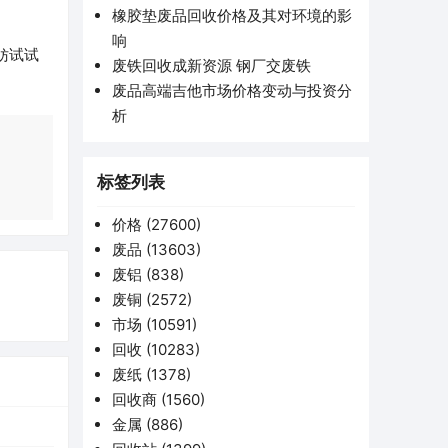
橡胶垫废品回收价格及其对环境的影
响
妨试试
废铁回收成新资源 钢厂交废铁
废品高端吉他市场价格变动与投资分
析
标签列表
价格
(27600)
废品
(13603)
废铝
(838)
废铜
(2572)
市场
(10591)
回收
(10283)
废纸
(1378)
回收商
(1560)
金属
(886)