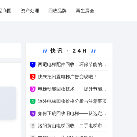
品商圈
资产处理
回收品牌
再生展会
快讯 · 24H
西尼电梯配件回收：环保节能的新
1
选择
快来把闲置电梯广告变现吧！
2
电梯动能回收技术——提升节能环
3
保水平
道外电梯回收价格分析与注意事项
4
如何正确回收旧电梯——从选定服
5
务公司到环保处理
洛阳黄山电梯回收：二手电梯市场
6