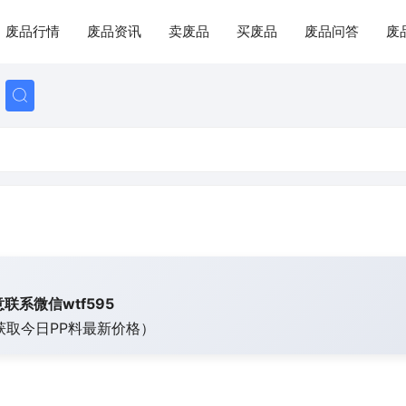
废品行情
废品资讯
卖废品
买废品
废品问答
废
联系微信wtf595
获取今日
PP料最新价格）