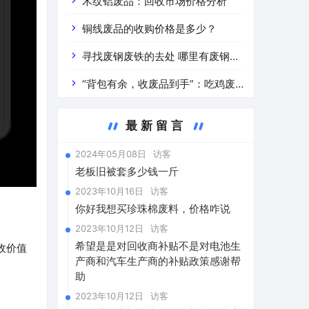
道分析」 陕西车辆废铁价是什么
木纹铝废品：回收市场价格分析
铜线废品的收购价格是多少？
寻找废钢废铁的去处 哪里有废钢废
铁
“背包有余，收废品到手”：吃鸡废
品回收价格查询与分析
最新留言
2024年05月08日
访客
老板旧被套多少钱一斤
2023年10月16日
访客
你好我想买珍珠棉废料，价格咋说
2023年10月12日
访客
希望是是对回收商补贴不是对电池生
收价值
产商和汽车生产商的补贴政策感谢帮
助
2023年10月12日
访客