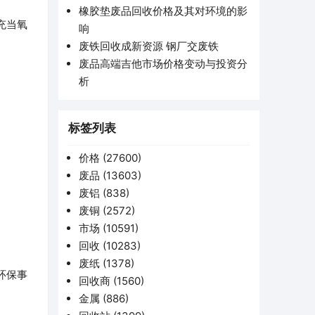
橡胶垫废品回收价格及其对环境的影
充当氧
响
废铁回收成新资源 钢厂交废铁
废品高端吉他市场价格变动与投资分
析
标签列表
价格
(27600)
废品
(13603)
废铝
(838)
废铜
(2572)
市场
(10591)
回收
(10283)
废纸
(1378)
环保事
回收商
(1560)
金属
(886)