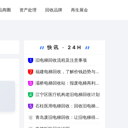
品商圈
资产处理
回收品牌
再生展会
快讯 · 24H
旧电梯回收流程及注意事项
1
福建电梯回收，了解价钱趋势与注
2
意事项
灞桥电梯回收站：报废电梯再利用
3
的环保之路
江宁区医疗机构老旧电梯回收计划
4
石柱医用电梯回收：回收旧电梯，
5
推进绿色医疗
青岛废旧电梯回收：让旧电梯得到
6