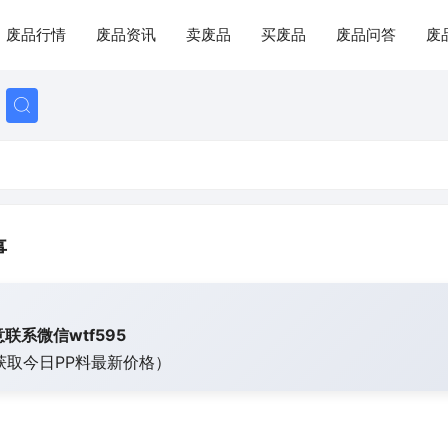
废品行情
废品资讯
卖废品
买废品
废品问答
废
事
联系微信wtf595
获取今日
PP料最新价格）