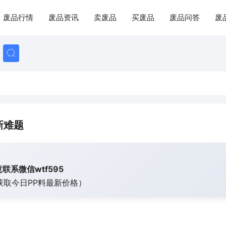
废品行情
废品资讯
卖废品
买废品
废品问答
废
新难题
联系微信wtf595
获取今日
PP料最新价格）