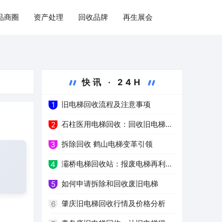
品商圈
资产处理
回收品牌
再生展会
快讯 · 24H
旧电梯回收流程及注意事项
1
石柱医用电梯回收：回收旧电梯，
2
推进绿色医疗
拆除回收 鹤山电梯变革引领
3
灞桥电梯回收站：报废电梯再利用
4
的环保之路
如何申请拆除和回收废旧电梯
5
肇庆旧电梯回收行情及价格分析
6