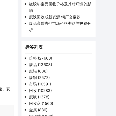
橡胶垫废品回收价格及其对环境的影
响
废铁回收成新资源 钢厂交废铁
废品高端吉他市场价格变动与投资分
析
标签列表
价格
(27600)
废品
(13603)
废铝
(838)
废铜
(2572)
市场
(10591)
速、安
回收
(10283)
废纸
(1378)
回收商
(1560)
金属
(886)