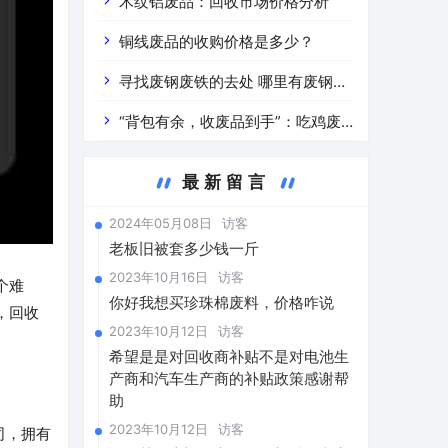
道分析」 陕西车辆废铁价是什么
木纹铝废品：回收市场价格分析
铜线废品的收购价格是多少？
寻找废钢废铁的去处 哪里有废钢废
铁
“背包有余，收废品到手”：吃鸡废
品回收价格查询与分析
最新留言
2024年05月08日
访客
老板旧被套多少钱一斤
2023年10月16日
访客
个难
你好我想买珍珠棉废料，价格咋说
，回收
2023年10月12日
访客
希望是是对回收商补贴不是对电池生
产商和汽车生产商的补贴政策感谢帮
助
2023年10月12日
访客
司，拥有