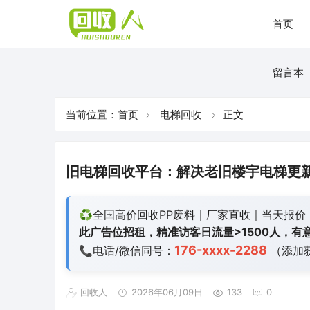
首页
留言本
当前位置：
首页
电梯回收
正文
旧电梯回收平台：解决老旧楼宇电梯更
♻️全国高价回收PP废料｜厂家直收｜当天报价
此广告位招租，精准访客日流量>1500人，有意
176-xxxx-2288
📞电话/微信同号：
（添加
回收人
2026年06月09日
133
0