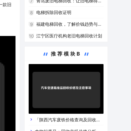
青岛废旧电梯回收：让旧电梯得到
7
一款旧
高效再利用
电梯拆除回收证明
8
福建电梯回收，了解价钱趋势与注
9
意事项
江宁区医疗机构老旧电梯回收计划
10
推荐模块B
「陕西汽车废铁价格查询及回收渠