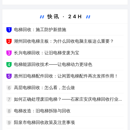
快讯 · 24H
电梯回收：施工防护新措施
1
潮州回收电梯主板：为什么回收电脑主板这么重要？
2
长兴电梯回收：让旧电梯变废为宝
3
电梯能源回收技术——让电梯动力更绿色
4
惠州旧电梯配件回收：让闲置电梯配件再次发挥作用！
5
高层电梯回收：怎么看，怎么做
6
如何正确处理废旧电梯？——石家庄安庆电梯回收行业解
7
析
电梯改造：旧电梯拆除与回收
8
阳泉市电梯回收政策及注意事项
9