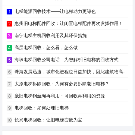
电梯能源回收技术——让电梯动力更绿色
1
惠州旧电梯配件回收：让闲置电梯配件再次发挥作用！
2
南宁电梯主机回收利用及其环保措施
3
高层电梯回收：怎么看，怎么做
4
海珠电梯回收公司电话｜为您解析旧电梯的回收方式
5
珠海发展迅速，城市化进程也日益加快，因此建筑物高度
6
逐年增加，电梯也成为安全、便利、快捷的必需品。旧电梯
太原电梯拆除回收：为何有必要拆除老旧电梯？
7
的淘汰换新已经成为不可避免的趋势。随着环保意识的逐渐
废旧电梯钢丝绳再利用：可回收再利用的资源
8
加强，二手电梯回收也逐渐受到人们的关注。作为一个网站
电梯回收：如何处理旧电梯
9
编辑员，我根据您提供的关键词，为您撰写一篇关于珠海二
长兴电梯回收：让旧电梯变废为宝
10
手电梯回收的文章。