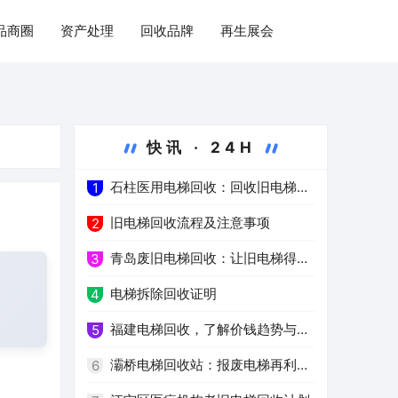
品商圈
资产处理
回收品牌
再生展会
快讯 · 24H
石柱医用电梯回收：回收旧电梯，
1
推进绿色医疗
旧电梯回收流程及注意事项
2
青岛废旧电梯回收：让旧电梯得到
3
高效再利用
电梯拆除回收证明
4
福建电梯回收，了解价钱趋势与注
5
意事项
灞桥电梯回收站：报废电梯再利用
6