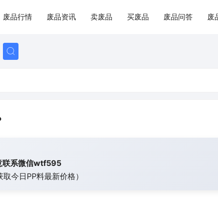
废品行情
废品资讯
卖废品
买废品
废品问答
废
？
联系微信wtf595
获取今日
PP料最新价格）