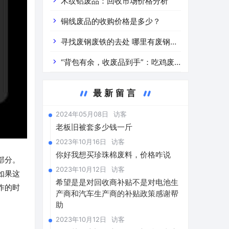
道分析」 陕西车辆废铁价是什么
木纹铝废品：回收市场价格分析
铜线废品的收购价格是多少？
寻找废钢废铁的去处 哪里有废钢废
铁
“背包有余，收废品到手”：吃鸡废
品回收价格查询与分析
最新留言
2024年05月08日
访客
老板旧被套多少钱一斤
2023年10月16日
访客
你好我想买珍珠棉废料，价格咋说
部分。
2023年10月12日
访客
如果这
希望是是对回收商补贴不是对电池生
作的时
产商和汽车生产商的补贴政策感谢帮
助
2023年10月12日
访客