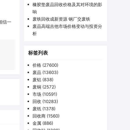
橡胶垫废品回收价格及其对环境的影
响
废铁回收成新资源 钢厂交废铁
相信一
废品高端吉他市场价格变动与投资分
析
标签列表
价格
(27600)
废品
(13603)
废铝
(838)
废铜
(2572)
市场
(10591)
回收
(10283)
废纸
(1378)
回收商
(1560)
金属
(886)