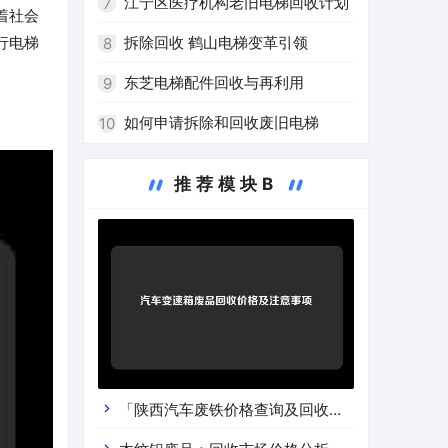
的环保之路
江宁区医疗机构老旧电梯回收计划
7
着社会
拆除回收 鹤山电梯变革引领
行电梯
8
东芝电梯配件回收与再利用
9
如何申请拆除和回收废旧电梯
10
推荐模块B
「陕西汽车废铁价格查询及回收渠