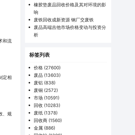
橡胶垫废品回收价格及其对环境的影
响
废铁回收成新资源 钢厂交废铁
废品高端吉他市场价格变动与投资分
析
术和流
标签列表
价格
(27600)
废品
(13603)
制定相
废铝
(838)
废铜
(2572)
市场
(10591)
回收
(10283)
废纸
(1378)
效、规
回收商
(1560)
金属
(886)