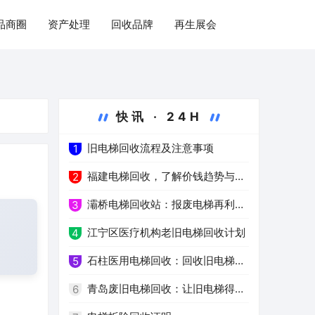
品商圈
资产处理
回收品牌
再生展会
快讯 · 24H
旧电梯回收流程及注意事项
1
福建电梯回收，了解价钱趋势与注
2
意事项
灞桥电梯回收站：报废电梯再利用
3
的环保之路
江宁区医疗机构老旧电梯回收计划
4
石柱医用电梯回收：回收旧电梯，
5
推进绿色医疗
青岛废旧电梯回收：让旧电梯得到
6