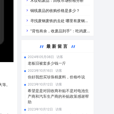
道分析」 陕西车辆废铁价是什么
木纹铝废品：回收市场价格分析
铜线废品的收购价格是多少？
寻找废钢废铁的去处 哪里有废钢废
铁
“背包有余，收废品到手”：吃鸡废
品回收价格查询与分析
最新留言
2024年05月08日
访客
老板旧被套多少钱一斤
2023年10月16日
访客
你好我想买珍珠棉废料，价格咋说
2023年10月12日
访客
大等。
希望是是对回收商补贴不是对电池生
产商和汽车生产商的补贴政策感谢帮
助
2023年10月12日
访客