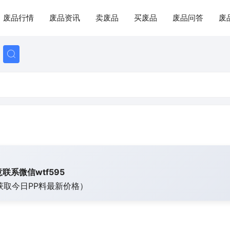
废品行情
废品资讯
卖废品
买废品
废品问答
废
联系微信wtf595
获取今日
PP料最新价格）