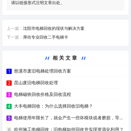
请以链接形式注明文章出处。
上一篇：
沈阳市电梯回收的现状与解决方案
下一篇：
厚街专业回收二手电梯卡
相关文章
慈溪市废旧电梯处理回收方案
1
昆山废旧电梯回收处理
2
电梯磁铁回收价格及回收流程
3
大丰电梯回收：为什么选择回收旧电梯？
4
电梯使用年限长了，就会产生一些坏模块或者磨损，导致
5
部件老化，升降不稳定等问题。如何回收这些坏电梯模块，
杭州施工电梯回收：旧电梯如何回收并实现资源化利用？
6