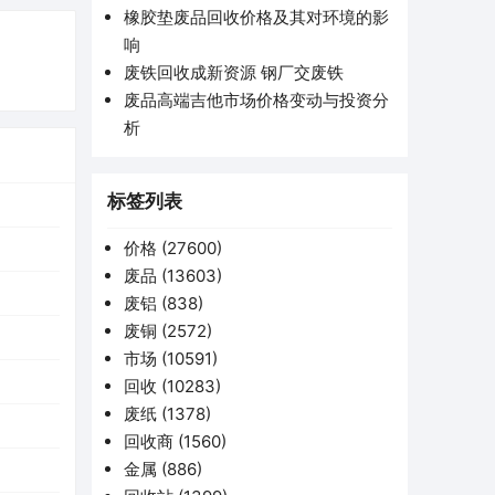
橡胶垫废品回收价格及其对环境的影
响
废铁回收成新资源 钢厂交废铁
废品高端吉他市场价格变动与投资分
析
标签列表
价格
(27600)
废品
(13603)
废铝
(838)
废铜
(2572)
市场
(10591)
回收
(10283)
废纸
(1378)
回收商
(1560)
金属
(886)