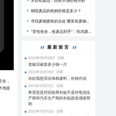
道分析」 陕西车辆废铁价是什么
木纹铝废品：回收市场价格分析
铜线废品的收购价格是多少？
寻找废钢废铁的去处 哪里有废钢废
铁
“背包有余，收废品到手”：吃鸡废
品回收价格查询与分析
最新留言
2024年05月08日
访客
老板旧被套多少钱一斤
2023年10月16日
访客
你好我想买珍珠棉废料，价格咋说
安全，
2023年10月12日
访客
大地提
希望是是对回收商补贴不是对电池生
产商和汽车生产商的补贴政策感谢帮
助
2023年10月12日
访客