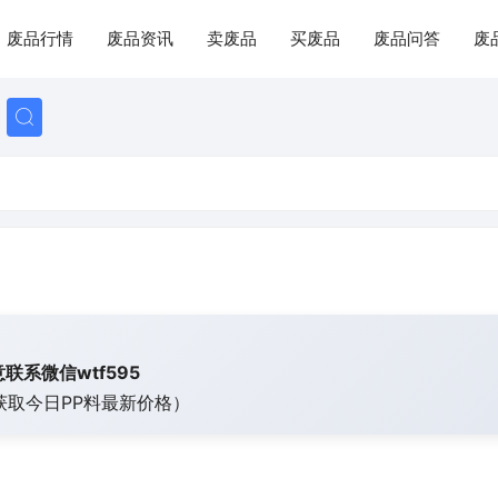
废品行情
废品资讯
卖废品
买废品
废品问答
废
联系微信wtf595
获取今日
PP料最新价格）