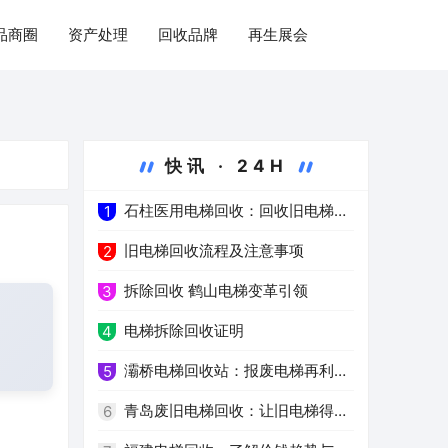
品商圈
资产处理
回收品牌
再生展会
快讯 · 24H
石柱医用电梯回收：回收旧电梯，
1
推进绿色医疗
旧电梯回收流程及注意事项
2
拆除回收 鹤山电梯变革引领
3
电梯拆除回收证明
4
灞桥电梯回收站：报废电梯再利用
5
的环保之路
青岛废旧电梯回收：让旧电梯得到
6