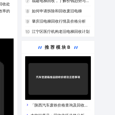
高效再利用
福建电梯回收，了解价钱趋势与注
7
回收处
意事项
如何申请拆除和回收废旧电梯
效率的
8
肇庆旧电梯回收行情及价格分析
9
江宁区医疗机构老旧电梯回收计划
10
推荐模块B
「陕西汽车废铁价格查询及回收渠